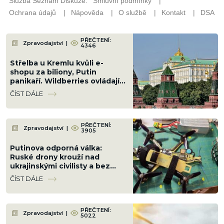
PŘEČTENÍ:
Zpravodajství
|
4346
Střelba u Kremlu kvůli e-
shopu za biliony, Putin
panikaří. Wildberries ovládají
kavkazské klany a teď po něm
ČÍST DÁLE
jde i Kyjev
PŘEČTENÍ:
Zpravodajství
|
3905
Putinova odporná válka:
Ruské drony krouží nad
ukrajinskými civilisty a bez
milosti je zabíjí. Bezmála 1 000
ČÍST DÁLE
mrtvých, z toho 179 dětí
PŘEČTENÍ:
Zpravodajství
|
5022