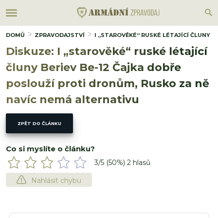
DOMŮ
ZPRAVODAJSTVÍ
I „STAROVĚKÉ“ RUSKÉ LÉTAJÍCÍ ČLUNY 
Diskuze: I „starověké“ ruské létající
čluny Beriev Be-12 Čajka dobře
poslouží proti dronům, Rusko za ně
navíc nemá alternativu
ZPĚT DO ČLÁNKU
Co si myslíte o článku?
3
/5 (
50
%)
2
hlasů
Nahlásit chybu