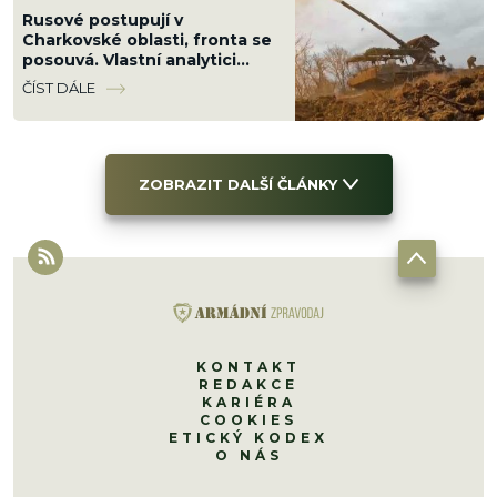
Rusové postupují v
Charkovské oblasti, fronta se
posouvá. Vlastní analytici
ukazují mapu, kde Ukrajinci
ČÍST DÁLE
ztrácejí pozice
ZOBRAZIT DALŠÍ ČLÁNKY
KONTAKT
REDAKCE
KARIÉRA
COOKIES
ETICKÝ KODEX
O NÁS