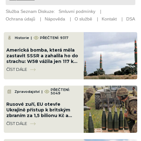
Historie
|
PŘEČTENÍ: 9317
Americká bomba, která měla
zastavit SSSR a zahalila ho do
strachu: W58 vážila jen 117 kg,
ale měla sílu 200 kilotun
ČÍST DÁLE
PŘEČTENÍ:
Zpravodajství
|
5049
Rusové zuří, EU otevře
Ukrajině přístup k britským
zbraním za 1,5 bilionu Kč a
„Rusáci“ pocítí peklo na zemi
ČÍST DÁLE