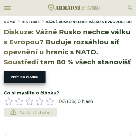
DOMŮ
HISTORIE
VÁŽNĚ RUSKO NECHCE VÁLKU S EVROPOU? BUDU
Diskuze: Vážně Rusko nechce válku
s Evropou? Buduje rozsáhlou síť
opevnění u hranic s NATO.
Soustředí tam 80 % všech stanovišť
ZPĚT DO ČLÁNKU
Co si myslíte o článku?
0
/5 (
0
%)
0
hlasů
Nahlásit chybu