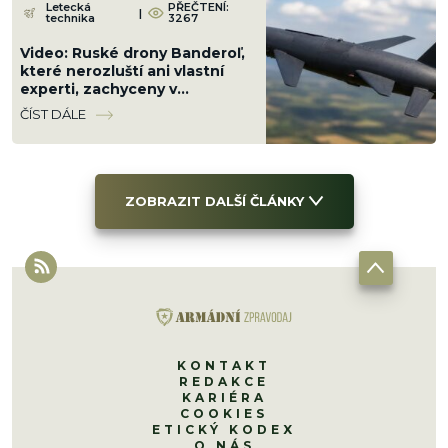
Letecká
PŘEČTENÍ:
|
technika
3267
Video: Ruské drony Banderoľ,
které nerozluští ani vlastní
experti, zachyceny v
Chersonu. Ukrajinci se proti ni
ČÍST DÁLE
neumí bránit
ZOBRAZIT DALŠÍ ČLÁNKY
KONTAKT
REDAKCE
KARIÉRA
COOKIES
ETICKÝ KODEX
O NÁS