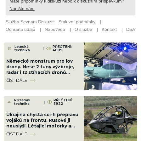
Letecká
PŘEČTENÍ:
|
technika
4899
Německé monstrum pro lov
drony. Nese 2 tuny výzbroje,
radar i 12 stíhacích dronů
najednou
ČÍST DÁLE
Pozemní
PŘEČTENÍ:
|
technika
3922
Ukrajina chystá sci-fi přepravu
vojáků na frontu, Rusové ji
neuslyší. Létající motorky a
„aerobuginy“ jsou za rohem
ČÍST DÁLE