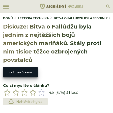
DOMŮ
LETECKÁ TECHNIKA
BITVA O FALLÚDŽU BYLA JEDNÍM Z N
Diskuze: Bitva o Fallúdžu byla
jedním z nejtěžších bojů
amerických mariňáků. Stály proti
nim tisíce těžce ozbrojených
povstalců
ZPĚT DO ČLÁNKU
Co si myslíte o článku?
4
/5 (
67
%)
3
hlasů
Nahlásit chybu