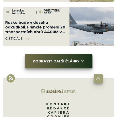
Letecká
PŘEČTENÍ:
|
technika
5538
Rusko bude v dosahu
odkudkoli. Francie promění 20
transportních obrů A400M v
nosiče řízených střel s
ČÍST DÁLE
doletem 9 000 km
ZOBRAZIT DALŠÍ ČLÁNKY
KONTAKT
REDAKCE
KARIÉRA
COOKIES