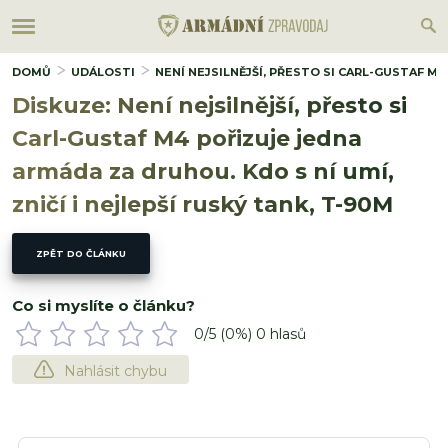
DOMŮ
UDÁLOSTI
NENÍ NEJSILNĚJŠÍ, PŘESTO SI CARL-GUSTAF M4
Diskuze: Není nejsilnější, přesto si
Carl-Gustaf M4 pořizuje jedna
armáda za druhou. Kdo s ní umí,
zničí i nejlepší ruský tank, T-90M
ZPĚT DO ČLÁNKU
Co si myslíte o článku?
0
/5 (
0
%)
0
hlasů
Nahlásit chybu