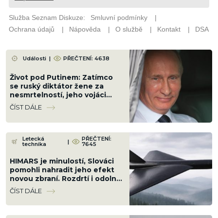
Události
|
PŘEČTENÍ: 4638
Život pod Putinem: Zatímco
se ruský diktátor žene za
nesmrtelností, jeho vojáci
umírají po statisících na
ČÍST DÁLE
Ukrajině
Letecká
PŘEČTENÍ:
|
technika
7645
HIMARS je minulostí, Slováci
pomohli nahradit jeho efekt
novou zbraní. Rozdrtí i odolné
cíle až na 250 km
ČÍST DÁLE