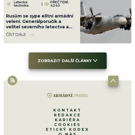
Letecká
PŘEČTENÍ:
|
technika
4240
Rusům se sype elitní armádní
velení. Generálporučík a
velitel severního letectva a
PVO přišel o život jejich vinou
ČÍST DÁLE
ZOBRAZIT DALŠÍ ČLÁNKY
KONTAKT
REDAKCE
KARIÉRA
COOKIES
ETICKÝ KODEX
O NÁS