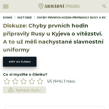
DOMŮ
HISTORIE
CHYBY PRVNÍCH HODIN PŘIPRAVILY RUSY U KYJ
Diskuze: Chyby prvních hodin
připravily Rusy u Kyjeva o vítězství.
A to už měli nachystané slavnostní
uniformy
ZPĚT DO ČLÁNKU
Co si myslíte o článku?
5
/5 (
94
%)
3
hlasů
Nahlásit chybu