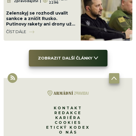
Zpravodajství
|
2296
Zelenskyj se rozhodl uvalit
sankce a zničit Rusko.
Putinovy rakety ani drony už
nebudou existovat
ČÍST DÁLE
ZOBRAZIT DALŠÍ ČLÁNKY
KONTAKT
REDAKCE
KARIÉRA
COOKIES
ETICKÝ KODEX
O NÁS