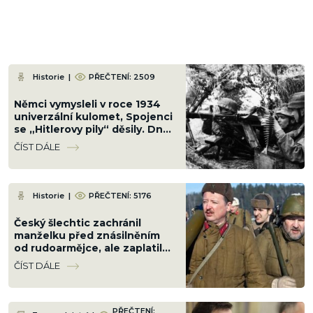
Historie
|
PŘEČTENÍ: 2509
Němci vymysleli v roce 1934
univerzální kulomet, Spojenci
se „Hitlerovy pily“ děsily. Dnes
jejich koncept používá celý
ČÍST DÁLE
svět
Historie
|
PŘEČTENÍ: 5176
Český šlechtic zachránil
manželku před znásilněním
od rudoarmějce, ale zaplatil
životem; 40 let jsme vraha
ČÍST DÁLE
oslavovali jako hrdinu
PŘEČTENÍ: