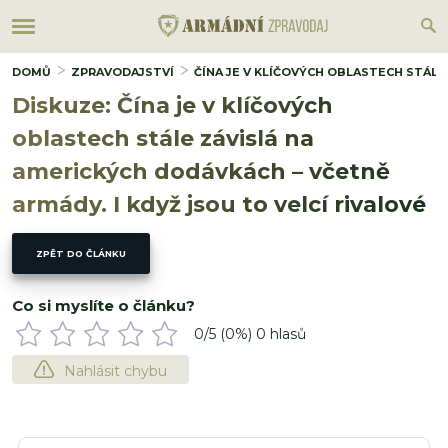
DOMŮ
ZPRAVODAJSTVÍ
ČÍNA JE V KLÍČOVÝCH OBLASTECH STÁLE
Diskuze: Čína je v klíčových
oblastech stále závislá na
amerických dodávkách – včetně
armády. I když jsou to velcí rivalové
ZPĚT DO ČLÁNKU
Co si myslíte o článku?
0
/5 (
0
%)
0
hlasů
Nahlásit chybu