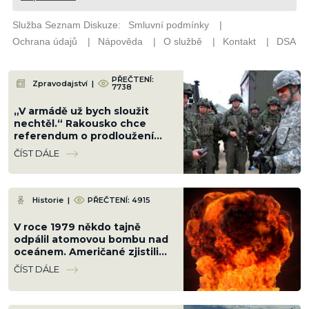
PŘEČTENÍ:
Zpravodajství
|
7738
„V armádě už bych sloužit
nechtěl.“ Rakousko chce
referendum o prodloužení
základní vojenské služby
ČÍST DÁLE
Historie
|
PŘEČTENÍ: 4915
V roce 1979 někdo tajně
odpálil atomovou bombu nad
oceánem. Američané zjistili
kdo, ale svět se to nesměl
ČÍST DÁLE
dozvědět