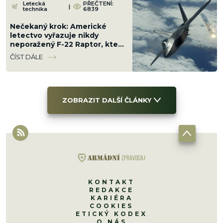
Letecká
PŘEČTENÍ:
|
technika
6839
Nečekaný krok: Americké
letectvo vyřazuje nikdy
neporažený F-22 Raptor, který
zničí jakékoliv letadlo světa
ČÍST DÁLE
ZOBRAZIT DALŠÍ ČLÁNKY
KONTAKT
REDAKCE
KARIÉRA
COOKIES
ETICKÝ KODEX
O NÁS