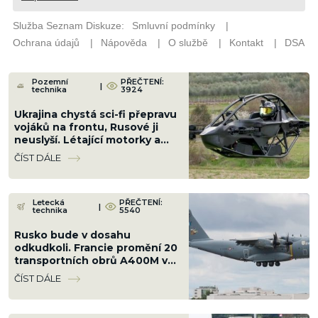
Pozemní
PŘEČTENÍ:
|
technika
3924
Ukrajina chystá sci-fi přepravu
vojáků na frontu, Rusové ji
neuslyší. Létající motorky a
„aerobuginy“ jsou za rohem
ČÍST DÁLE
Letecká
PŘEČTENÍ:
|
technika
5540
Rusko bude v dosahu
odkudkoli. Francie promění 20
transportních obrů A400M v
nosiče řízených střel s
ČÍST DÁLE
doletem 9 000 km