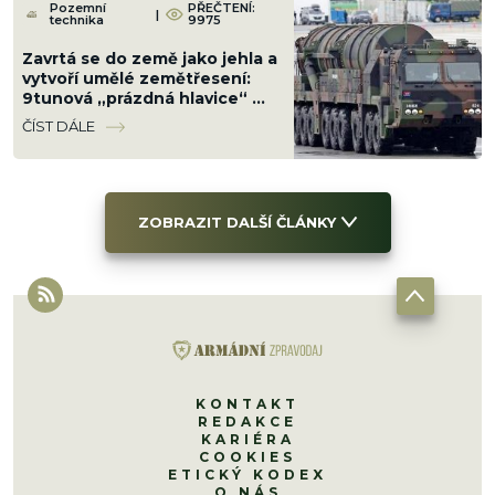
Pozemní
PŘEČTENÍ:
|
technika
9975
Zavrtá se do země jako jehla a
vytvoří umělé zemětřesení:
9tunová „prázdná hlavice“ má
sílu jako malý jaderný výbuch
ČÍST DÁLE
ZOBRAZIT DALŠÍ ČLÁNKY
KONTAKT
REDAKCE
KARIÉRA
COOKIES
ETICKÝ KODEX
O NÁS