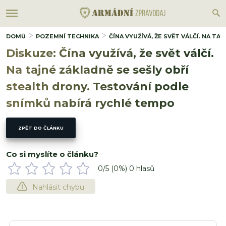
DOMŮ
POZEMNÍ TECHNIKA
ČÍNA VYUŽÍVÁ, ŽE SVĚT VÁLČÍ. NA 
Diskuze: Čína využívá, že svět válčí.
Na tajné základně se sešly obří
stealth drony. Testování podle
snímků nabírá rychlé tempo
ZPĚT DO ČLÁNKU
Co si myslíte o článku?
0
/5 (
0
%)
0
hlasů
Nahlásit chybu