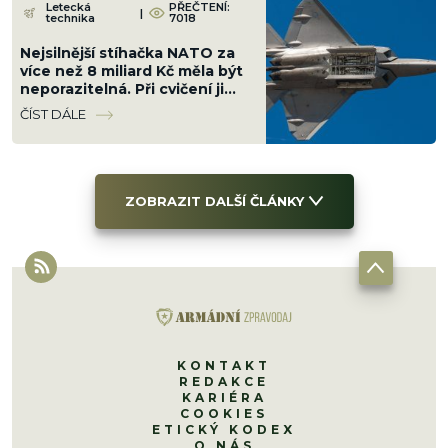
Letecká
PŘEČTENÍ:
|
technika
7018
Nejsilnější stíhačka NATO za
více než 8 miliard Kč měla být
neporazitelná. Při cvičení ji
sestřelil obyčejný malý letoun
ČÍST DÁLE
ZOBRAZIT DALŠÍ ČLÁNKY
KONTAKT
REDAKCE
KARIÉRA
COOKIES
ETICKÝ KODEX
O NÁS