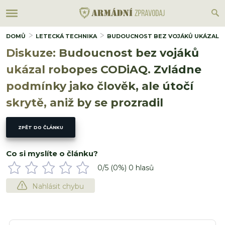
DOMŮ
LETECKÁ TECHNIKA
BUDOUCNOST BEZ VOJÁKŮ UKÁZAL ROB
Diskuze: Budoucnost bez vojáků
ukázal robopes CODiAQ. Zvládne
podmínky jako člověk, ale útočí
skrytě, aniž by se prozradil
ZPĚT DO ČLÁNKU
Co si myslíte o článku?
0
/5 (
0
%)
0
hlasů
Nahlásit chybu