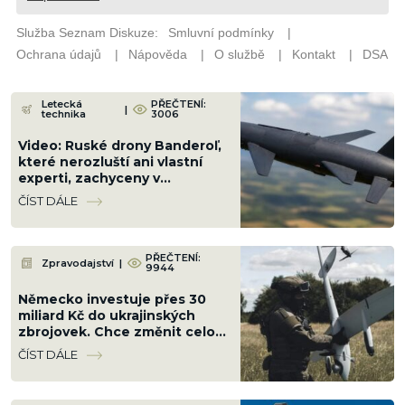
Letecká
PŘEČTENÍ:
|
technika
3006
Video: Ruské drony Banderoľ,
které nerozluští ani vlastní
experti, zachyceny v
Chersonu. Ukrajinci se proti ni
ČÍST DÁLE
neumí bránit
PŘEČTENÍ:
Zpravodajství
|
9944
Německo investuje přes 30
miliard Kč do ukrajinských
zbrojovek. Chce změnit celou
válku a srazit Rusko na kolena
ČÍST DÁLE