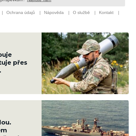
puje
tuje přes
lou.
em