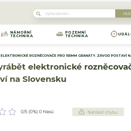
NÁMOŘNÍ
POZEMNÍ
UDÁL
TECHNIKA
TECHNIKA
 ELEKTRONICKÉ ROZNĚCOVAČE PRO 155MM GRANÁTY. ZÁVOD POSTAVÍ 
yrábět elektronické rozněcov
ví na Slovensku
0
/5 (
0
%)
0
hlasů
Nahlásit chybu