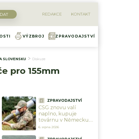
REDAKCE
KONTAKT
OSTI
VÝZBROJ
ZPRAVODAJSTVÍ
NA SLOVENSKU
Diskuze
ače pro 155mm
ZPRAVODAJSTVÍ
CSG znovu valí
naplno, kupuje
továrnu v Německu.
Investuje přes 2,5
6. srpna 2026
miliardy Kč do výroby
nitroglycerinu a