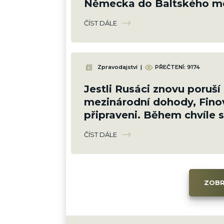
Německa do Baltského mo
chránilo své zájmy
ČÍST DÁLE
Zpravodajství
|
PŘEČTENÍ: 9174
Jestli Rusáci znovu poruší
mezinárodní dohody, Fino
připraveni. Během chvíle s
schovají pod zem
ČÍST DÁLE
ZOBR