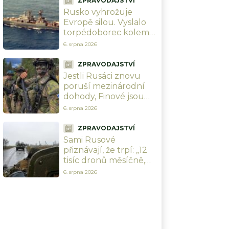
ZPRAVODAJSTVÍ
munice
Rusko vyhrožuje
Evropě silou. Vyslalo
torpédoborec kolem
Německa do
6. srpna 2026
Baltského moře, aby
chránilo své zájmy
ZPRAVODAJSTVÍ
Jestli Rusáci znovu
poruší mezinárodní
dohody, Finové jsou
připraveni. Během
6. srpna 2026
chvíle se všichni
schovají pod zem
ZPRAVODAJSTVÍ
Sami Rusové
přiznávají, že trpí: „12
tisíc dronů měsíčně,
Ukrajinci nás drtí v
6. srpna 2026
poměru 5:1.“ Kreml
nemá odpověď