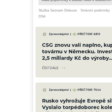
Zpravodajství
|
PŘEČTENÍ: 6813
CSG znovu valí naplno, ku
továrnu v Německu. Inves
2,5 miliardy Kč do výroby
nitroglycerinu a munice
ČÍST DÁLE
Zpravodajství
|
PŘEČTENÍ: 7544
Rusko vyhrožuje Evropě si
Vyslalo torpédoborec kol