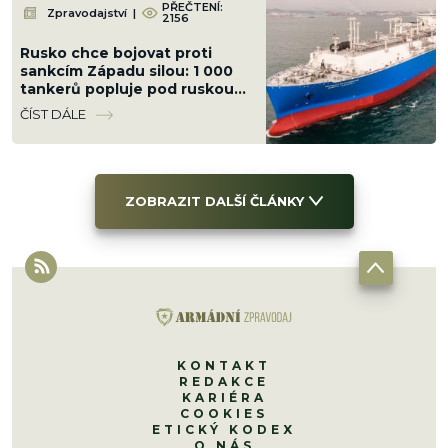
PŘEČTENÍ:
Zpravodajství
|
2156
Rusko chce bojovat proti
sankcím Západu silou: 1 000
tankerů popluje pod ruskou
vlajkou, chránit je budou
ČÍST DÁLE
ozbrojenci námořnictva
ZOBRAZIT DALŠÍ ČLÁNKY
KONTAKT
REDAKCE
KARIÉRA
COOKIES
ETICKÝ KODEX
O NÁS