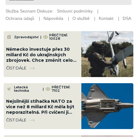
PŘEČTENÍ:
Zpravodajství
|
10028
Německo investuje přes 30
miliard Kč do ukrajinských
zbrojovek. Chce změnit celou
válku a srazit Rusko na kolena
ČÍST DÁLE
Letecká
PŘEČTENÍ:
|
technika
7102
Nejsilnější stíhačka NATO za
více než 8 miliard Kč měla být
neporazitelná. Při cvičení ji
sestřelil obyčejný malý letoun
ČÍST DÁLE