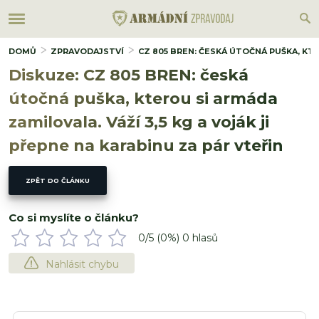
DOMŮ
ZPRAVODAJSTVÍ
CZ 805 BREN: ČESKÁ ÚTOČNÁ PUŠKA, KTE
Diskuze: CZ 805 BREN: česká
útočná puška, kterou si armáda
zamilovala. Váží 3,5 kg a voják ji
přepne na karabinu za pár vteřin
ZPĚT DO ČLÁNKU
Co si myslíte o článku?
0
/5 (
0
%)
0
hlasů
Nahlásit chybu