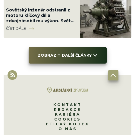
Sovětský inženýr odstranil z
motoru klíčový díl a
zdvojnásobil mu výkon. Svět
na jeho patent zapomněl, teď
ČÍST DÁLE
se k němu vrací
ZOBRAZIT DALŠÍ ČLÁNKY
KONTAKT
REDAKCE
KARIÉRA
COOKIES
ETICKÝ KODEX
O NÁS