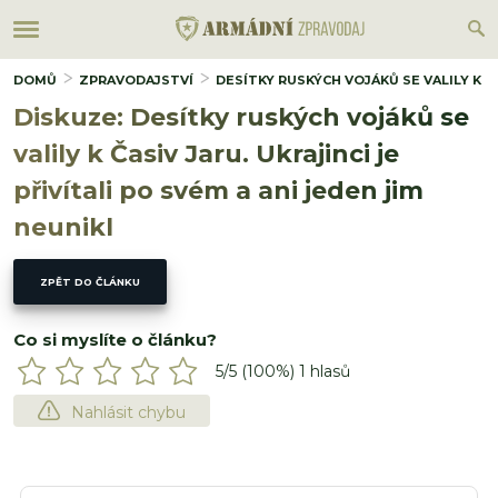
DOMŮ
ZPRAVODAJSTVÍ
DESÍTKY RUSKÝCH VOJÁKŮ SE VALILY K ČA
Diskuze: Desítky ruských vojáků se
valily k Časiv Jaru. Ukrajinci je
přivítali po svém a ani jeden jim
neunikl
ZPĚT DO ČLÁNKU
Co si myslíte o článku?
5
/5 (
100
%)
1
hlasů
Nahlásit chybu