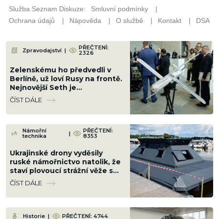
PŘEČTENÍ:
Zpravodajství
|
2326
Zelenskému ho předvedli v
Berlíně, už loví Rusy na frontě.
Nejnovější Seth je
postrachem, který vojáci
ČÍST DÁLE
nevidí ani neslyší
Námořní
PŘEČTENÍ:
|
technika
8353
Ukrajinské drony vyděsily
ruské námořnictvo natolik, že
staví plovoucí strážní věže s
kulometem. Věří, že to stačí
ČÍST DÁLE
Historie
|
PŘEČTENÍ: 4744