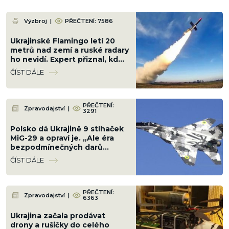
Výzbroj
|
PŘEČTENÍ: 7586
Ukrajinské Flamingo letí 20
metrů nad zemí a ruské radary
ho nevidí. Expert přiznal, kdo
Kyjevu pomáhá s naváděním
ČÍST DÁLE
PŘEČTENÍ:
Zpravodajství
|
3291
Polsko dá Ukrajině 9 stíhaček
MiG-29 a opraví je. „Ale éra
bezpodmínečných darů
skončila,“ vzkázala Varšava
ČÍST DÁLE
PŘEČTENÍ:
Zpravodajství
|
6363
Ukrajina začala prodávat
drony a rušičky do celého