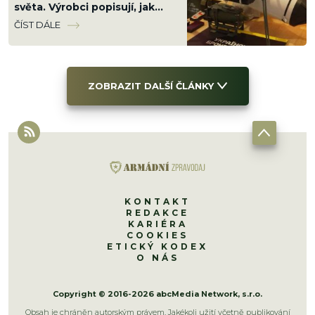
světa. Výrobci popisují, jak
funguje nový zbrojní byznys
ČÍST DÁLE
uprostřed války
ZOBRAZIT DALŠÍ ČLÁNKY
KONTAKT
REDAKCE
KARIÉRA
COOKIES
ETICKÝ KODEX
O NÁS
Copyright © 2016-2026 abcMedia Network, s.r.o.
Obsah je chráněn autorským právem. Jakékoli užití včetně publikování