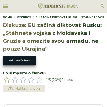
DOMŮ
VÝZBROJ
EU ZAČÍNÁ DIKTOVAT RUSKU: „STÁHNETE VOJSK
Diskuze: EU začíná diktovat Rusku:
„Stáhnete vojska z Moldavska i
Gruzie a omezíte svou armádu, ne
pouze Ukrajina“
ZPĚT DO ČLÁNKU
Co si myslíte o článku?
1
/5 (
20
%)
1
hlasů
Nahlásit chybu