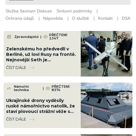
PŘEČTENÍ:
Zpravodajství
|
2347
Zelenskému ho předvedli v
Berlíně, už loví Rusy na frontě.
Nejnovější Seth je
postrachem, který vojáci
ČÍST DÁLE
nevidí ani neslyší
Námořní
PŘEČTENÍ:
|
technika
8374
Ukrajinské drony vyděsily
ruské námořnictvo natolik, že
staví plovoucí strážní věže s
kulometem. Věří, že to stačí
ČÍST DÁLE