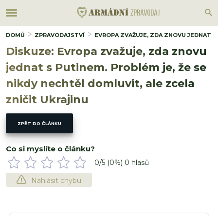
DOMŮ
ZPRAVODAJSTVÍ
EVROPA ZVAŽUJE, ZDA ZNOVU JEDNAT S 
Diskuze: Evropa zvažuje, zda znovu
jednat s Putinem. Problém je, že se
nikdy nechtěl domluvit, ale zcela
zničit Ukrajinu
ZPĚT DO ČLÁNKU
Co si myslíte o článku?
0
/5 (
0
%)
0
hlasů
Nahlásit chybu