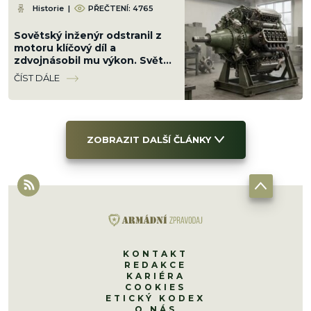
Historie
|
PŘEČTENÍ: 4765
Sovětský inženýr odstranil z
motoru klíčový díl a
zdvojnásobil mu výkon. Svět
na jeho patent zapomněl, teď
ČÍST DÁLE
se k němu vrací
ZOBRAZIT DALŠÍ ČLÁNKY
KONTAKT
REDAKCE
KARIÉRA
COOKIES
ETICKÝ KODEX
O NÁS