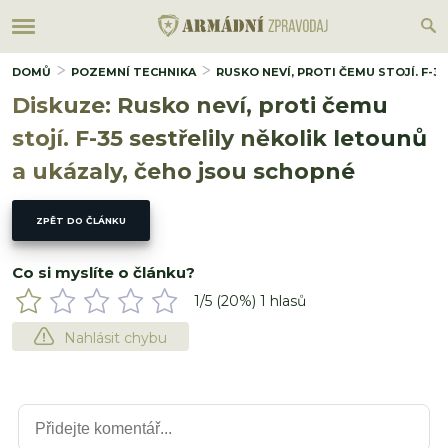
DOMŮ
POZEMNÍ TECHNIKA
RUSKO NEVÍ, PROTI ČEMU STOJÍ. F-
Diskuze: Rusko neví, proti čemu
stojí. F-35 sestřelily několik letounů
a ukázaly, čeho jsou schopné
ZPĚT DO ČLÁNKU
Co si myslíte o článku?
1
/5 (
20
%)
1
hlasů
Nahlásit chybu