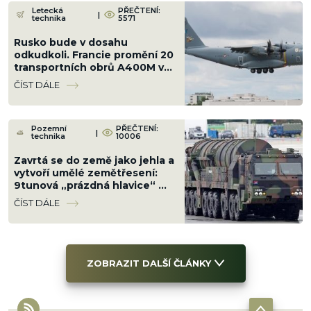
Letecká
PŘEČTENÍ:
|
technika
5571
Rusko bude v dosahu
odkudkoli. Francie promění 20
transportních obrů A400M v
nosiče řízených střel s
ČÍST DÁLE
doletem 9 000 km
Pozemní
PŘEČTENÍ:
|
technika
10006
Zavrtá se do země jako jehla a
vytvoří umělé zemětřesení:
9tunová „prázdná hlavice“ má
sílu jako malý jaderný výbuch
ČÍST DÁLE
ZOBRAZIT DALŠÍ ČLÁNKY