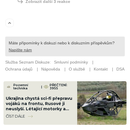
Pozemní
PŘEČTENÍ:
|
technika
3955
Ukrajina chystá sci-fi přepravu
vojáků na frontu, Rusové ji
neuslyší. Létající motorky a
„aerobuginy“ jsou za rohem
ČÍST DÁLE