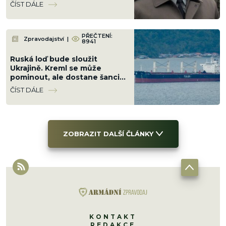
restaurací, když slavil
ČÍST DÁLE
narozeniny šéfa vzdušných sil
PŘEČTENÍ:
Zpravodajství
|
8941
Ruská loď bude sloužit
Ukrajině. Kreml se může
pominout, ale dostane šanci ji
v Černém moři potopit
ČÍST DÁLE
ZOBRAZIT DALŠÍ ČLÁNKY
KONTAKT
REDAKCE