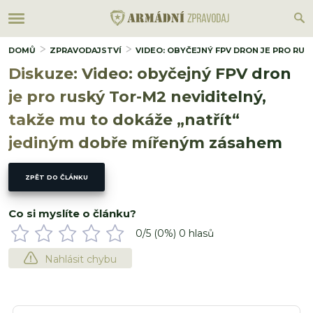
DOMŮ
ZPRAVODAJSTVÍ
VIDEO: OBYČEJNÝ FPV DRON JE PRO RU
Diskuze: Video: obyčejný FPV dron
je pro ruský Tor-M2 neviditelný,
takže mu to dokáže „natřít“
jediným dobře mířeným zásahem
ZPĚT DO ČLÁNKU
Co si myslíte o článku?
0
/5 (
0
%)
0
hlasů
Nahlásit chybu