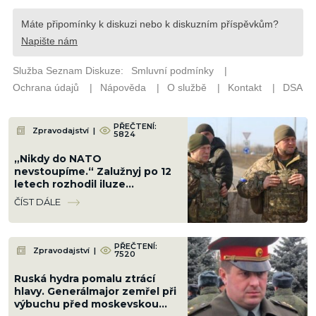
PŘEČTENÍ:
Zpravodajství
|
5824
„Nikdy do NATO
nevstoupíme.“ Zalužnyj po 12
letech rozhodil iluze
Ukrajinců a navrhl jinou cestu,
ČÍST DÁLE
ale ani ta se Rusům nelíbí
PŘEČTENÍ:
Zpravodajství
|
7520
Ruská hydra pomalu ztrácí
hlavy. Generálmajor zemřel při
výbuchu před moskevskou