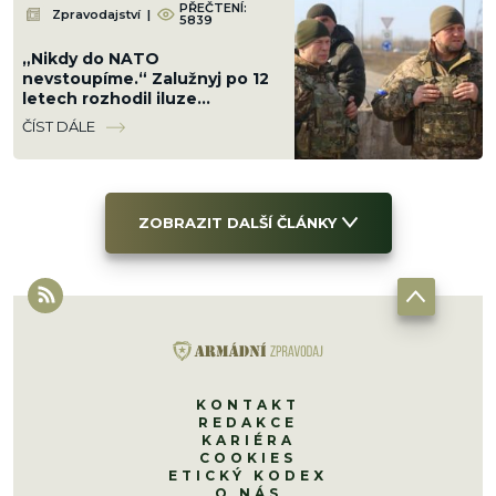
PŘEČTENÍ:
Zpravodajství
|
5839
„Nikdy do NATO
nevstoupíme.“ Zalužnyj po 12
letech rozhodil iluze
Ukrajinců a navrhl jinou cestu,
ČÍST DÁLE
ale ani ta se Rusům nelíbí
ZOBRAZIT DALŠÍ ČLÁNKY
KONTAKT
REDAKCE
KARIÉRA
COOKIES
ETICKÝ KODEX
O NÁS