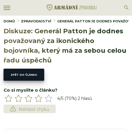
DOMŮ
ZPRAVODAJSTVÍ
GENERÁL PATTON JE DODNES POVAŽOVA
Diskuze: Generál Patton je dodnes
považovaný za ikonického
bojovníka, který má za sebou celou
řadu úspěchů
ZPĚT DO ČLÁNKU
Co si myslíte o článku?
4
/5 (
70
%)
2
hlasů
Nahlásit chybu