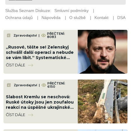
PŘEČTENÍ:
Zpravodajství
|
8083
„Rusové, těšte se! Zelenskyj
schválil další operaci a nebude
se vám líbit.“ Systematické
ničení zla pokračuje
ČÍST DÁLE
PŘEČTENÍ:
Zpravodajství
|
6150
Slabost Kremlu se neschová:
Ruské útoky jsou jen zoufalou
reakcí na úspěšné ukrajinské
údery v zázemí
ČÍST DÁLE