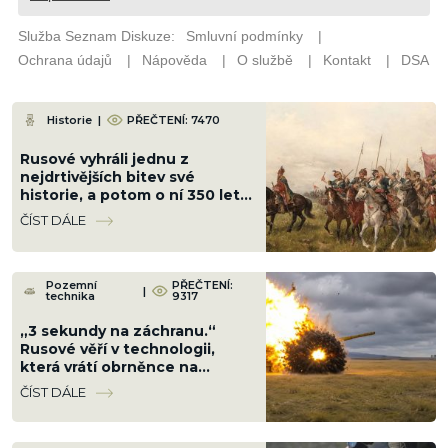
Historie
|
PŘEČTENÍ: 7470
Rusové vyhráli jednu z
nejdrtivějších bitev své
historie, a potom o ní 350 let
mlčeli. Až teď ji vrací do
ČÍST DÁLE
učebnic
Pozemní
PŘEČTENÍ:
|
technika
9317
„3 sekundy na záchranu.“
Rusové věří v technologii,
která vrátí obrněnce na
bojiště. Dron sestřelí dříve,
ČÍST DÁLE
než ho vojáci uvidí