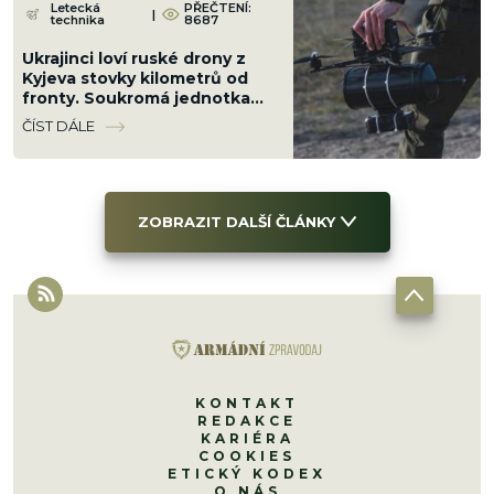
Letecká
PŘEČTENÍ:
|
technika
8687
Ukrajinci loví ruské drony z
Kyjeva stovky kilometrů od
fronty. Soukromá jednotka
kazí Kremlu plány a vycvičila 1
ČÍST DÁLE
000 pilotů
ZOBRAZIT DALŠÍ ČLÁNKY
KONTAKT
REDAKCE
KARIÉRA
COOKIES
ETICKÝ KODEX
O NÁS