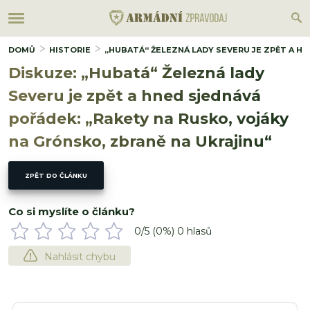
DOMŮ
HISTORIE
„HUBATÁ“ ŽELEZNÁ LADY SEVERU JE ZPĚT A HN
Diskuze: „Hubatá“ Železná lady
Severu je zpět a hned sjednává
pořádek: „Rakety na Rusko, vojáky
na Grónsko, zbraně na Ukrajinu“
ZPĚT DO ČLÁNKU
Co si myslíte o článku?
0
/5 (
0
%)
0
hlasů
Nahlásit chybu