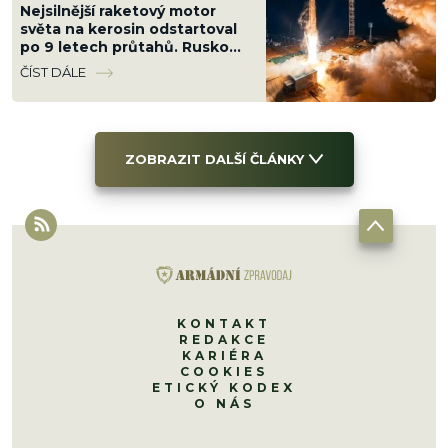
Nejsilnější raketový motor
světa na kerosin odstartoval
po 9 letech průtahů. Rusko
ho nacpalo do tří raket
ČÍST DÁLE
najednou
ZOBRAZIT DALŠÍ ČLÁNKY
KONTAKT
REDAKCE
KARIÉRA
COOKIES
ETICKÝ KODEX
O NÁS