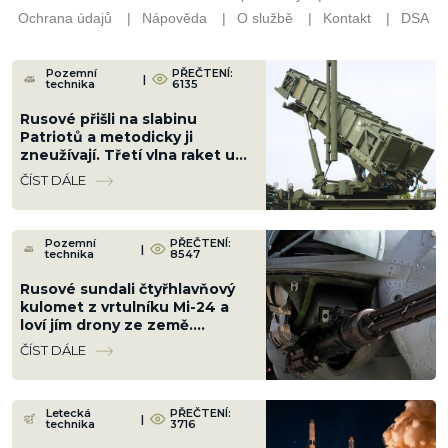
Pozemní
PŘEČTENÍ:
|
technika
6135
Rusové přišli na slabinu
Patriotů a metodicky ji
zneužívají. Třetí vlna raket už
proletí bez odporu
ČÍST DÁLE
Pozemní
PŘEČTENÍ:
|
technika
8547
Rusové sundali čtyřhlavňový
kulomet z vrtulníku Mi-24 a
loví jím drony ze země.
Jenomže je až příliš silný
ČÍST DÁLE
Letecká
PŘEČTENÍ:
|
technika
3716