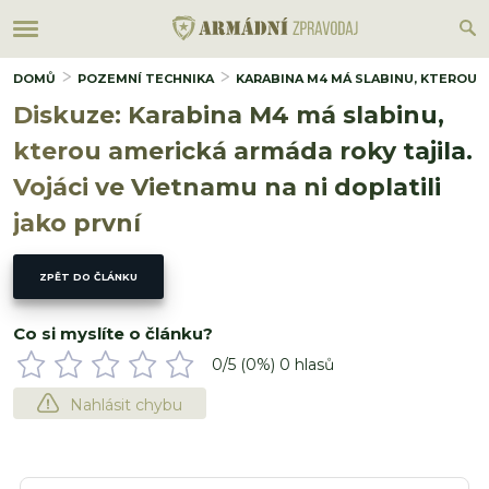
DOMŮ
POZEMNÍ TECHNIKA
KARABINA M4 MÁ SLABINU, KTEROU A
Diskuze: Karabina M4 má slabinu,
kterou americká armáda roky tajila.
Vojáci ve Vietnamu na ni doplatili
jako první
ZPĚT DO ČLÁNKU
Co si myslíte o článku?
0
/5 (
0
%)
0
hlasů
Nahlásit chybu