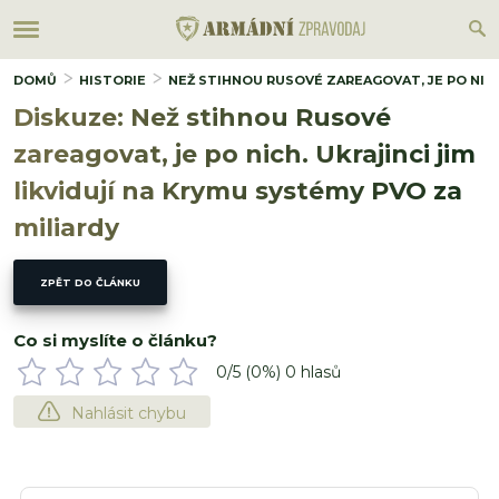
DOMŮ
HISTORIE
NEŽ STIHNOU RUSOVÉ ZAREAGOVAT, JE PO NICH.
Diskuze: Než stihnou Rusové
zareagovat, je po nich. Ukrajinci jim
likvidují na Krymu systémy PVO za
miliardy
ZPĚT DO ČLÁNKU
Co si myslíte o článku?
0
/5 (
0
%)
0
hlasů
Nahlásit chybu