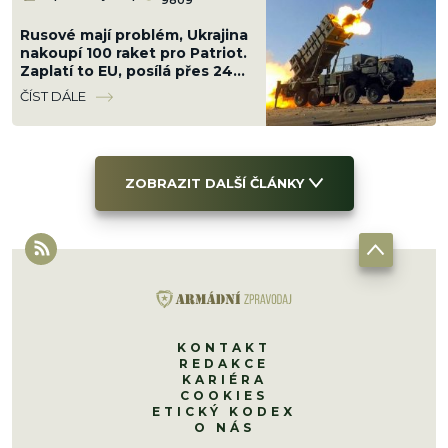
9809
Rusové mají problém, Ukrajina
nakoupí 100 raket pro Patriot.
Zaplatí to EU, posílá přes 24
miliard Kč
ČÍST DÁLE
ZOBRAZIT DALŠÍ ČLÁNKY
KONTAKT
REDAKCE
KARIÉRA
COOKIES
ETICKÝ KODEX
O NÁS