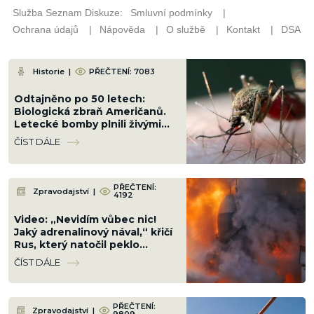
Historie
|
PŘEČTENÍ: 7083
Odtajněno po 50 letech:
Biologická zbraň Američanů.
Letecké bomby plnili živými
komáry a shazovali je na
ČÍST DÁLE
obydlené čtvrti
PŘEČTENÍ:
Zpravodajství
|
4192
Video: „Nevidím vůbec nic!
Jaký adrenalinový nával,“ křičí
Rus, který natočil peklo
přichystané Ukrajinci cestou
ČÍST DÁLE
na Krym
PŘEČTENÍ:
Zpravodajství
|