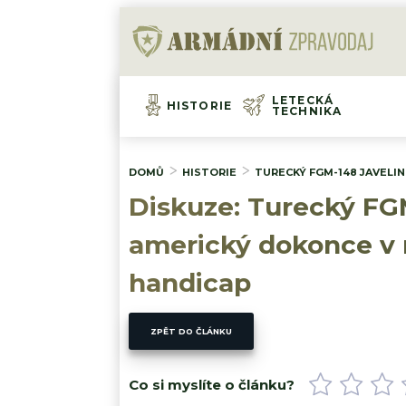
LETECKÁ
HISTORIE
TECHNIKA
DOMŮ
HISTORIE
TURECKÝ FGM-148 JAVELI
Diskuze: Turecký FG
americký dokonce v 
handicap
ZPĚT DO ČLÁNKU
Co si myslíte o článku?