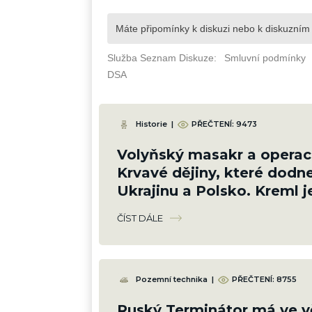
Historie
|
PŘEČTENÍ: 9473
Volyňský masakr a operace
Krvavé dějiny, které dodne
Ukrajinu a Polsko. Kreml je
a slaví
ČÍST DÁLE
Pozemní technika
|
PŘEČTENÍ: 8755
Ruský Terminátor má ve v