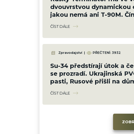
dvouvrstvou dynamickou 
jakou nemá ani T-90M. Čí
nadšenec odhalil složení 
ČÍST DÁLE
Zpravodajství
|
PŘEČTENÍ: 3932
Su-34 předstírají útok a če
se prozradí. Ukrajinská P
pasti, Rusové přišli na d
taktiku
ČÍST DÁLE
ZOBR