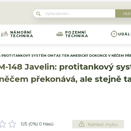
NÁMOŘNÍ
POZEMNÍ
UDÁL
TECHNIKA
TECHNIKA
N: PROTITANKOVÝ SYSTÉM OMTAS TEN AMERICKÝ DOKONCE V NĚČEM PŘE
M-148 Javelin: protitankový s
něčem překonává, ale stejně t
0
/5 (
0
%)
0
hlasů
Nahlásit chybu