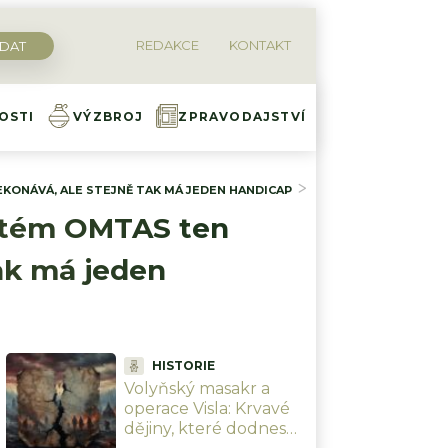
REDAKCE
KONTAKT
OSTI
VÝZBROJ
ZPRAVODAJSTVÍ
KONÁVÁ, ALE STEJNĚ TAK MÁ JEDEN HANDICAP
Diskuze
ystém OMTAS ten
ak má jeden
HISTORIE
Volyňský masakr a
operace Visla: Krvavé
dějiny, které dodnes