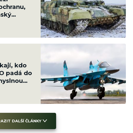
ochranu,
nský
pancíře
kají, kdo
VO padá do
ůmyslnou
AZIT DALŠÍ ČLÁNKY