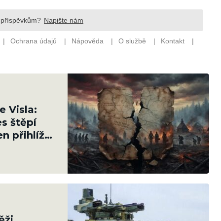
 Visla:
s štěpí
n přihlíží
ěži