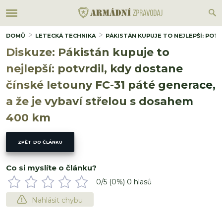
DOMŮ
LETECKÁ TECHNIKA
PÁKISTÁN KUPUJE TO NEJLEPŠÍ: POTV
Diskuze: Pákistán kupuje to
nejlepší: potvrdil, kdy dostane
čínské letouny FC-31 páté generace,
a že je vybaví střelou s dosahem
400 km
ZPĚT DO ČLÁNKU
Co si myslíte o článku?
0
/5 (
0
%)
0
hlasů
Nahlásit chybu