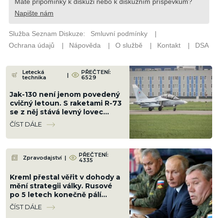
Letecká
PŘEČTENÍ:
|
technika
6529
Jak-130 není jenom povedený
cvičný letoun. S raketami R-73
se z něj stává levný lovec
dronů, který vydrží ve
ČÍST DÁLE
vzduchu hodiny
PŘEČTENÍ:
Zpravodajství
|
4335
Kreml přestal věřit v dohody a
mění strategii války. Rusové
po 5 letech konečně pálí
mosty, které měli spálit dávno
ČÍST DÁLE