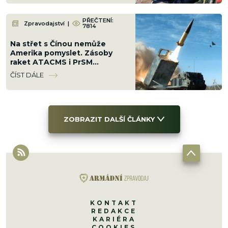
PŘEČTENÍ:
Zpravodajství
|
7814
Na střet s Čínou nemůže
Amerika pomyslet. Zásoby
raket ATACMS i PrSM
vystřílela za 5 měsíců války s
ČÍST DÁLE
Íránem
ZOBRAZIT DALŠÍ ČLÁNKY
KONTAKT
REDAKCE
KARIÉRA
COOKIES