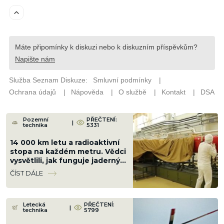
Pozemní
PŘEČTENÍ:
|
technika
5331
14 000 km letu a radioaktivní
stopa na každém metru. Vědci
vysvětlili, jak funguje jaderný
motor ruské střely
ČÍST DÁLE
Burevestnik
Letecká
PŘEČTENÍ:
|
technika
5799