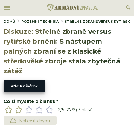
DOMŮ
POZEMNÍ TECHNIKA
STŘELNÉ ZBRANĚ VERSUS RYTÍŘSKÉ 
Diskuze: Střelné zbraně versus
rytířské brnění: S nástupem
palných zbraní se z klasické
středověké zbroje stala zbytečná
zátěž
ZPĚT DO ČLÁNKU
Co si myslíte o článku?
2
/5 (
27
%)
3
hlasů
Nahlásit chybu