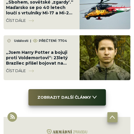
„Sbohem, sovětské ‚zgardy‘.“
Maďarsko se po 40 letech
loučí s vrtulníky Mi-17 a Mi-24.
Nahradí je západní za miliardy
ČÍST DÁLE
Události
|
PŘEČTENÍ: 7704
„Jsem Harry Potter a bojuji
proti Voldemortovi“: 23letý
Brazilec přišel bojovat na
Ukrajinu za své ideály
ČÍST DÁLE
ZOBRAZIT DALŠÍ ČLÁNKY