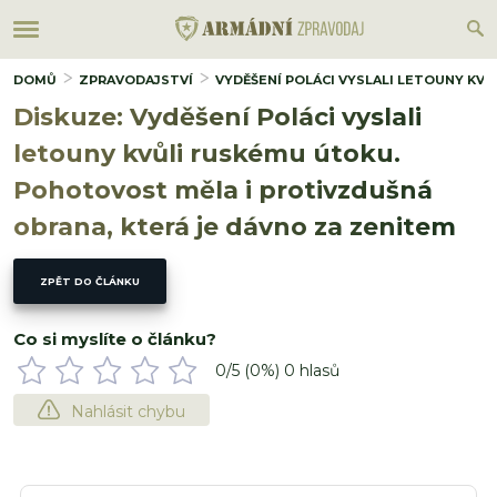
DOMŮ
ZPRAVODAJSTVÍ
VYDĚŠENÍ POLÁCI VYSLALI LETOUNY KV
Diskuze: Vyděšení Poláci vyslali
letouny kvůli ruskému útoku.
Pohotovost měla i protivzdušná
obrana, která je dávno za zenitem
ZPĚT DO ČLÁNKU
Co si myslíte o článku?
0
/5 (
0
%)
0
hlasů
Nahlásit chybu