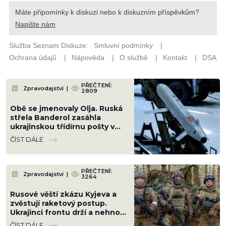
PŘEČTENÍ:
Zpravodajství
|
2809
Obě se jmenovaly Olja. Ruská
střela Banderol zasáhla
ukrajinskou třídírnu pošty v
Pavlogradu a zabila dvě
ČÍST DÁLE
poštovní úřednice
PŘEČTENÍ:
Zpravodajství
|
3264
Rusové věští zkázu Kyjeva a
zvěstují raketový postup.
Ukrajinci frontu drží a nehnou
se ani o metr
ČÍST DÁLE