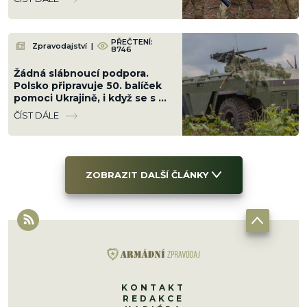
PŘEČTENÍ:
Zpravodajství
|
8746
Žádná slábnoucí podpora.
Polsko připravuje 50. balíček
pomoci Ukrajině, i když se s ní
hádá kvůli Banderovi
ČÍST DÁLE
ZOBRAZIT DALŠÍ ČLÁNKY
KONTAKT
REDAKCE