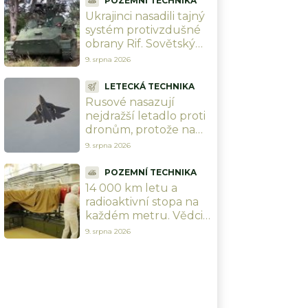
POZEMNÍ TECHNIKA
provoz
Ukrajinci nasadili tajný
systém protivzdušné
obrany Rif. Sovětský
podvozek, ale úplně
9. srpna 2026
jiná hra proti
letounům
LETECKÁ TECHNIKA
Rusové nasazují
nejdražší letadlo proti
dronům, protože na
nic jiného nestačí. Su-
9. srpna 2026
57 v nové konfiguraci
stačí radar „Bělka“
POZEMNÍ TECHNIKA
14 000 km letu a
radioaktivní stopa na
každém metru. Vědci
vysvětlili, jak funguje
9. srpna 2026
jaderný motor ruské
střely Burevestnik