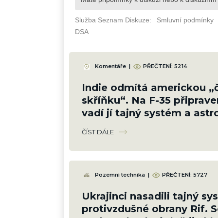
Komentáře
|
PŘEČTENÍ: 5214
Indie odmítá americkou „
skříňku“. Na F-35 připraven
vadí jí tajný systém a as
cena za provoz
ČÍST DÁLE
Pozemní technika
|
PŘEČTENÍ: 5727
Ukrajinci nasadili tajný s
protivzdušné obrany Rif. 