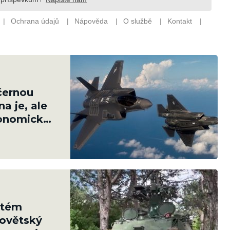
černou
a je, ale
tronomická
ystém
Sovětský