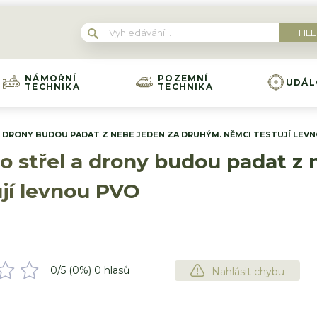
NÁMOŘNÍ
POZEMNÍ
UDÁL
TECHNIKA
TECHNIKA
 DRONY BUDOU PADAT Z NEBE JEDEN ZA DRUHÝM. NĚMCI TESTUJÍ LEV
o střel a drony budou padat z 
jí levnou PVO
0
/5 (
0
%)
0
hlasů
Nahlásit chybu