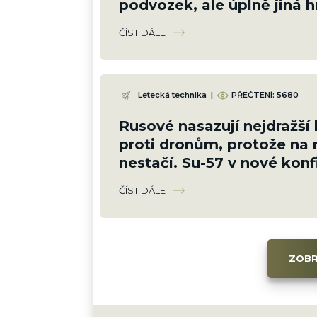
podvozek, ale úplně jiná h
letounům
ČÍST DÁLE
Letecká technika
|
PŘEČTENÍ: 5680
Rusové nasazují nejdražší 
proti dronům, protože na n
nestačí. Su-57 v nové konf
stačí radar „Bělka“
ČÍST DÁLE
ZOBR