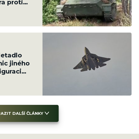
ra proti
letadlo
ic jiného
iguraci
AZIT DALŠÍ ČLÁNKY