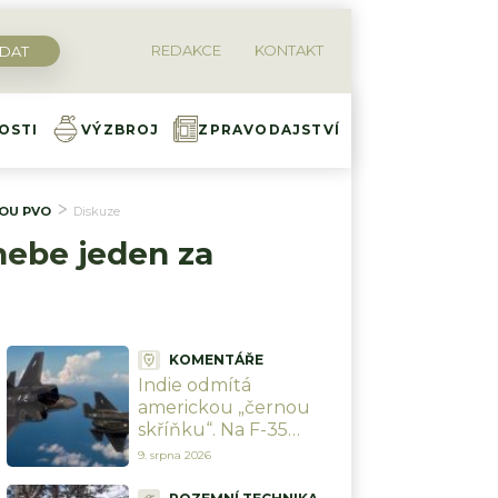
REDAKCE
KONTAKT
OSTI
VÝZBROJ
ZPRAVODAJSTVÍ
NOU PVO
Diskuze
nebe jeden za
KOMENTÁŘE
Indie odmítá
americkou „černou
skříňku“. Na F-35
připravena je, ale vadí
9. srpna 2026
jí tajný systém a
astronomická cena za