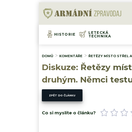
LETECKÁ
HISTORIE
TECHNIKA
DOMŮ
KOMENTÁŘE
ŘETĚZY MÍSTO STŘEL A
Diskuze: Řetězy míst
druhým. Němci testu
ZPĚT DO ČLÁNKU
Co si myslíte o článku?