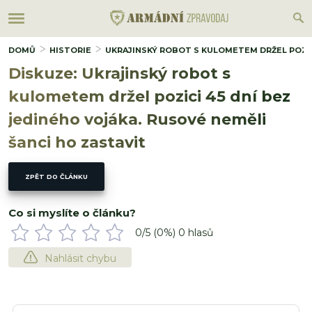
DOMŮ
HISTORIE
UKRAJINSKÝ ROBOT S KULOMETEM DRŽEL POZICI
Diskuze: Ukrajinský robot s
kulometem držel pozici 45 dní bez
jediného vojáka. Rusové neměli
šanci ho zastavit
ZPĚT DO ČLÁNKU
Co si myslíte o článku?
0
/5 (
0
%)
0
hlasů
Nahlásit chybu