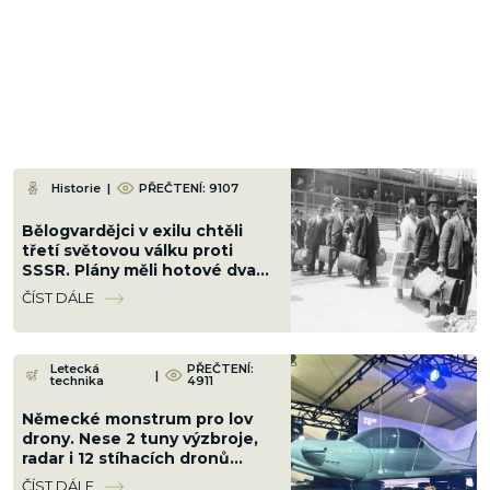
Historie
|
PŘEČTENÍ: 9107
Bělogvardějci v exilu chtěli
třetí světovou válku proti
SSSR. Plány měli hotové dva
roky před vznikem NATO
ČÍST DÁLE
Letecká
PŘEČTENÍ:
|
technika
4911
Německé monstrum pro lov
drony. Nese 2 tuny výzbroje,
radar i 12 stíhacích dronů
najednou
ČÍST DÁLE