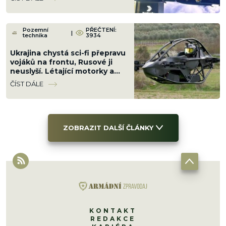
Pozemní
PŘEČTENÍ:
|
technika
3934
Ukrajina chystá sci-fi přepravu
vojáků na frontu, Rusové ji
neuslyší. Létající motorky a
„aerobuginy“ jsou za rohem
ČÍST DÁLE
ZOBRAZIT DALŠÍ ČLÁNKY
KONTAKT
REDAKCE