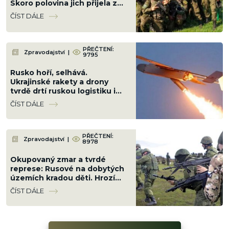
Skoro polovina jich přijela z
Latinské Ameriky
ČÍST DÁLE
PŘEČTENÍ:
Zpravodajství
|
9795
Rusko hoří, selhává.
Ukrajinské rakety a drony
tvrdě drtí ruskou logistiku i
klíčovou infrastrukturu, vojáci
ČÍST DÁLE
se nehnou
PŘEČTENÍ:
Zpravodajství
|
8978
Okupovaný zmar a tvrdé
represe: Rusové na dobytých
územích kradou děti. Hrozí
kolaps dodávek elektřiny i
ČÍST DÁLE
vody