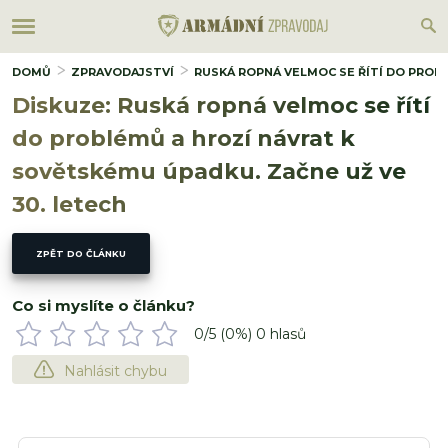
DOMŮ
ZPRAVODAJSTVÍ
RUSKÁ ROPNÁ VELMOC SE ŘÍTÍ DO PROB
Diskuze: Ruská ropná velmoc se řítí
do problémů a hrozí návrat k
sovětskému úpadku. Začne už ve
30. letech
ZPĚT DO ČLÁNKU
Co si myslíte o článku?
0
/5 (
0
%)
0
hlasů
Nahlásit chybu