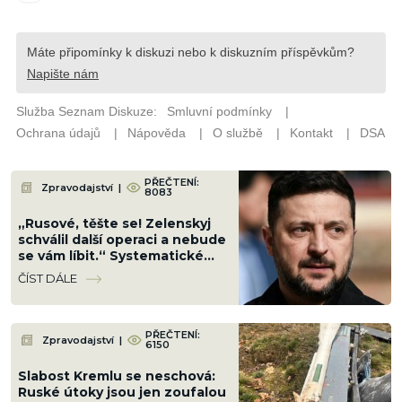
PŘEČTENÍ:
Zpravodajství
|
8083
„Rusové, těšte se! Zelenskyj
schválil další operaci a nebude
se vám líbit.“ Systematické
ničení zla pokračuje
ČÍST DÁLE
PŘEČTENÍ:
Zpravodajství
|
6150
Slabost Kremlu se neschová:
Ruské útoky jsou jen zoufalou