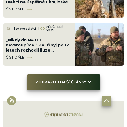
reakcí na úspěšné ukrajinské
údery v zázemí
ČÍST DÁLE
PŘEČTENÍ:
Zpravodajství
|
5839
„Nikdy do NATO
nevstoupíme.“ Zalužnyj po 12
letech rozhodil iluze
Ukrajinců a navrhl jinou cestu,
ČÍST DÁLE
ale ani ta se Rusům nelíbí
ZOBRAZIT DALŠÍ ČLÁNKY