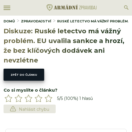
DOMŮ
ZPRAVODAJSTVÍ
RUSKÉ LETECTVO MÁ VÁŽNÝ PROBLÉM. EU
Diskuze: Ruské letectvo má vážný
problém. EU uvalila sankce a hrozí,
že bez klíčových dodávek ani
nevzlétne
ZPĚT DO ČLÁNKU
Co si myslíte o článku?
5
/5 (
100
%)
1
hlasů
Nahlásit chybu