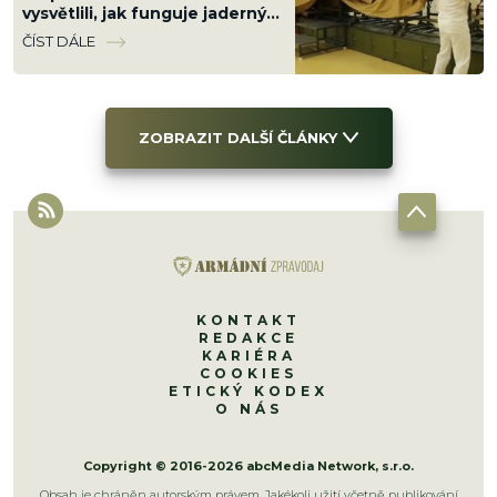
vysvětlili, jak funguje jaderný
motor ruské střely
ČÍST DÁLE
Burevestnik
ZOBRAZIT DALŠÍ ČLÁNKY
KONTAKT
REDAKCE
KARIÉRA
COOKIES
ETICKÝ KODEX
O NÁS
Copyright © 2016-2026 abcMedia Network, s.r.o.
Obsah je chráněn autorským právem. Jakékoli užití včetně publikování