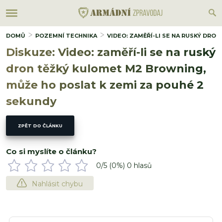
DOMŮ
POZEMNÍ TECHNIKA
VIDEO: ZAMĚŘÍ-LI SE NA RUSKÝ DR
Diskuze: Video: zaměří-li se na ruský
dron těžký kulomet M2 Browning,
může ho poslat k zemi za pouhé 2
sekundy
ZPĚT DO ČLÁNKU
Co si myslíte o článku?
0
/5 (
0
%)
0
hlasů
Nahlásit chybu