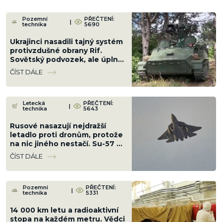
Pozemní
PŘEČTENÍ:
|
technika
5690
Ukrajinci nasadili tajný systém
protivzdušné obrany Rif.
Sovětský podvozek, ale úplně
jiná hra proti letounům
ČÍST DÁLE
Letecká
PŘEČTENÍ:
|
technika
5643
Rusové nasazují nejdražší
letadlo proti dronům, protože
na nic jiného nestačí. Su-57 v
nové konfiguraci stačí radar
ČÍST DÁLE
„Bělka“
Pozemní
PŘEČTENÍ:
|
technika
5331
14 000 km letu a radioaktivní
stopa na každém metru. Vědci