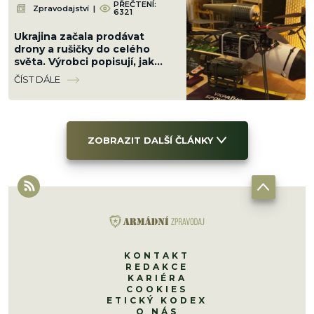
PŘEČTENÍ:
Zpravodajství
|
6321
Ukrajina začala prodávat
drony a rušičky do celého
světa. Výrobci popisují, jak
funguje nový zbrojní byznys
ČÍST DÁLE
uprostřed války
ZOBRAZIT DALŠÍ ČLÁNKY
KONTAKT
REDAKCE
KARIÉRA
COOKIES
ETICKÝ KODEX
O NÁS