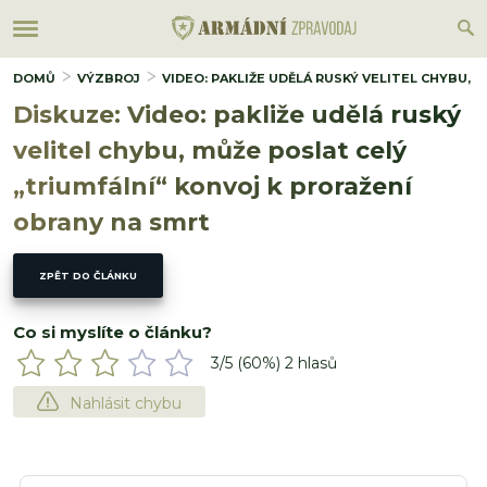
DOMŮ
VÝZBROJ
VIDEO: PAKLIŽE UDĚLÁ RUSKÝ VELITEL CHYBU,
Diskuze: Video: pakliže udělá ruský
velitel chybu, může poslat celý
„triumfální“ konvoj k proražení
obrany na smrt
ZPĚT DO ČLÁNKU
Co si myslíte o článku?
3
/5 (
60
%)
2
hlasů
Nahlásit chybu