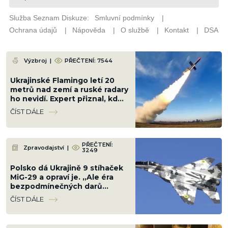
Výzbroj
|
PŘEČTENÍ: 7544
Ukrajinské Flamingo letí 20
metrů nad zemí a ruské radary
ho nevidí. Expert přiznal, kdo
Kyjevu pomáhá s naváděním
ČÍST DÁLE
PŘEČTENÍ:
Zpravodajství
|
3249
Polsko dá Ukrajině 9 stíhaček
MiG-29 a opraví je. „Ale éra
bezpodmínečných darů
skončila,“ vzkázala Varšava
ČÍST DÁLE