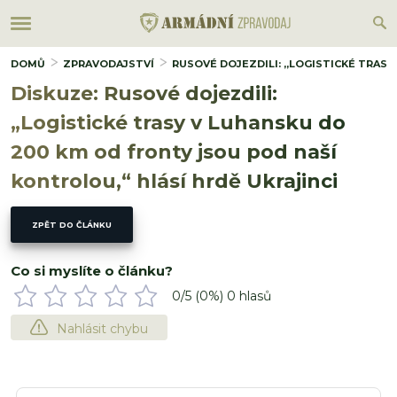
DOMŮ
ZPRAVODAJSTVÍ
RUSOVÉ DOJEZDILI: „LOGISTICKÉ TRASY
Diskuze: Rusové dojezdili:
„Logistické trasy v Luhansku do
200 km od fronty jsou pod naší
kontrolou,“ hlásí hrdě Ukrajinci
ZPĚT DO ČLÁNKU
Co si myslíte o článku?
0
/5 (
0
%)
0
hlasů
Nahlásit chybu