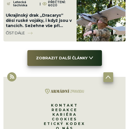
Letecká
PŘEČTENÍ:
|
technika
6020
Ukrajinský drak „Dracarys“
děsí ruské vojáky, i když jsou v
tancích. Sežehne vše při
teplotě přes 2 400 °C
ČÍST DÁLE
ZOBRAZIT DALŠÍ ČLÁNKY
KONTAKT
REDAKCE
KARIÉRA
COOKIES
ETICKÝ KODEX
O NÁS