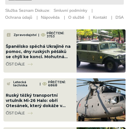
PŘEČTENÍ:
Zpravodajství
|
3753
Španělsko spěchá Ukrajině na
pomoc, dny ruských pěšáků
se chýlí ke konci. Mohutná
dodávka je srovná do latě
ČÍST DÁLE
Letecká
PŘEČTENÍ:
|
technika
6868
Ruský těžký transportní
vrtulník Mi-26 Halo: obří
Otesánek, který dokáže v
podvěsu odnést dopravní
ČÍST DÁLE
letadlo