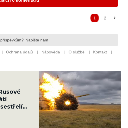
 Rusové
átí
sestřelí