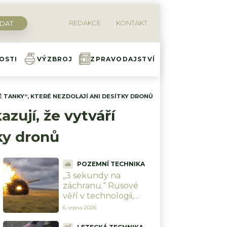
REDAKCE
KONTAKT
OSTI
VÝZBROJ
ZPRAVODAJSTVÍ
É TANKY“, KTERÉ NEZDOLAJÍ ANI DESÍTKY DRONŮ
Diskuze
zují, že vytváří
tky dronů
POZEMNÍ TECHNIKA
„3 sekundy na
záchranu.“ Rusové
věří v technologii,
která vrátí obrněnce
6. srpna 2026
na bojiště. Dron
sestřelí dříve, než ho