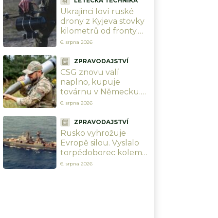
LETECKÁ TECHNIKA
vojáci uvidí
Ukrajinci loví ruské
drony z Kyjeva stovky
kilometrů od fronty.
Soukromá jednotka
6. srpna 2026
kazí Kremlu plány a
vycvičila 1 000 pilotů
ZPRAVODAJSTVÍ
CSG znovu valí
naplno, kupuje
továrnu v Německu.
Investuje přes 2,5
6. srpna 2026
miliardy Kč do výroby
nitroglycerinu a
ZPRAVODAJSTVÍ
munice
Rusko vyhrožuje
Evropě silou. Vyslalo
torpédoborec kolem
Německa do
6. srpna 2026
Baltského moře, aby
chránilo své zájmy