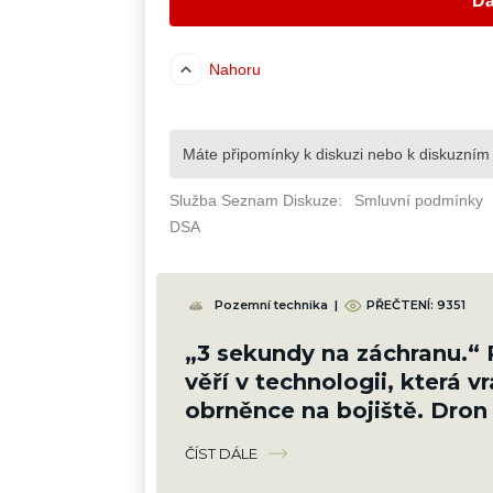
Pozemní technika
|
PŘEČTENÍ: 9351
„3 sekundy na záchranu.“
věří v technologii, která vr
obrněnce na bojiště. Dron 
dříve, než ho vojáci uvidí
ČÍST DÁLE