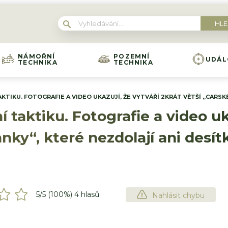
NÁMOŘNÍ
POZEMNÍ
UDÁL
TECHNIKA
TECHNIKA
KTIKU. FOTOGRAFIE A VIDEO UKAZUJÍ, ŽE VYTVÁŘÍ 2KRÁT VĚTŠÍ „CARSK
taktiku. Fotografie a video uka
anky“, které nezdolají ani desí
5
/5 (
100
%)
4
hlasů
Nahlásit chybu