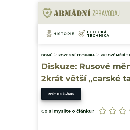
LETECKÁ
HISTORIE
TECHNIKA
DOMŮ
POZEMNÍ TECHNIKA
RUSOVÉ MĚNÍ TA
Diskuze: Rusové mění 
2krát větší „carské t
ZPĚT DO ČLÁNKU
Co si myslíte o článku?