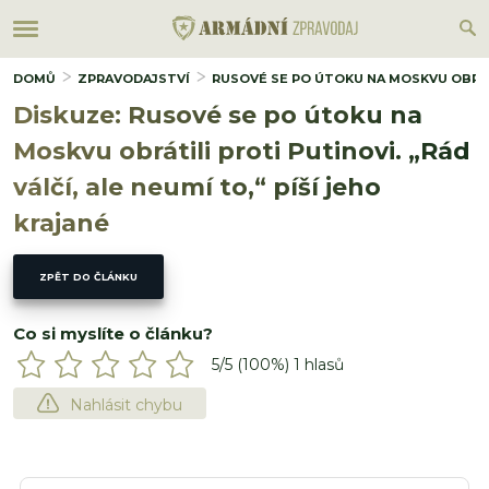
DOMŮ
ZPRAVODAJSTVÍ
RUSOVÉ SE PO ÚTOKU NA MOSKVU OBRÁTIL
Diskuze: Rusové se po útoku na
Moskvu obrátili proti Putinovi. „Rád
válčí, ale neumí to,“ píší jeho
krajané
ZPĚT DO ČLÁNKU
Co si myslíte o článku?
5
/5 (
100
%)
1
hlasů
Nahlásit chybu