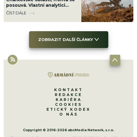
posouvá. Vlastní analytici
ukazují mapu, kde Ukrajinci
ČÍST DÁLE
ztrácejí pozice
ZOBRAZIT DALŠÍ ČLÁNKY
KONTAKT
REDAKCE
KARIÉRA
COOKIES
ETICKÝ KODEX
O NÁS
Copyright © 2016-2026 abcMedia Network, s.r.o.