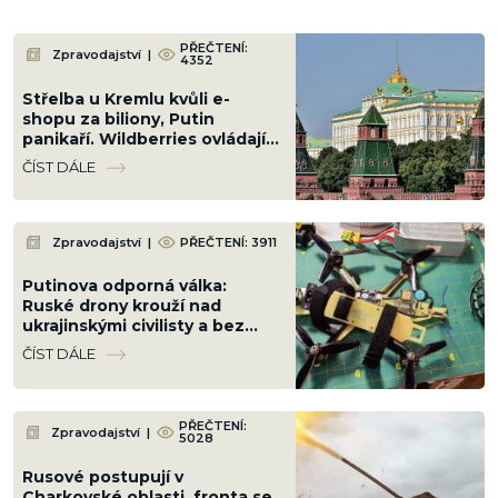
PŘEČTENÍ:
Zpravodajství
|
4352
Střelba u Kremlu kvůli e-
shopu za biliony, Putin
panikaří. Wildberries ovládají
kavkazské klany a teď po něm
ČÍST DÁLE
jde i Kyjev
Zpravodajství
|
PŘEČTENÍ: 3911
Putinova odporná válka:
Ruské drony krouží nad
ukrajinskými civilisty a bez
milosti je zabíjí. Bezmála 1 000
ČÍST DÁLE
mrtvých, z toho 179 dětí
PŘEČTENÍ:
Zpravodajství
|
5028
Rusové postupují v
Charkovské oblasti, fronta se