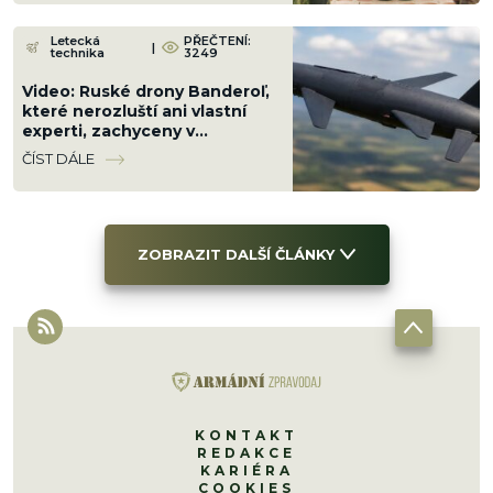
Letecká
PŘEČTENÍ:
|
technika
3249
Video: Ruské drony Banderoľ,
které nerozluští ani vlastní
experti, zachyceny v
Chersonu. Ukrajinci se proti ni
ČÍST DÁLE
neumí bránit
ZOBRAZIT DALŠÍ ČLÁNKY
KONTAKT
REDAKCE
KARIÉRA
COOKIES