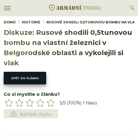
DOMŮ
HISTORIE
RUSOVÉ SHODILI 0,5TUNOVOU BOMBU NA VLASTN
Diskuze: Rusové shodili 0,5tunovou
bombu na vlastní železnici v
Belgorodské oblasti a vykolejili si
vlak
ZPĚT DO ČLÁNKU
Co si myslíte o článku?
5
/5 (
100
%)
1
hlasů
Nahlásit chybu