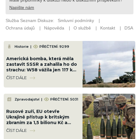
Historie
|
PŘEČTENÍ: 9299
Americká bomba, která měla
zastavit SSSR a zahalila ho do
strachu: W58 vážila jen 117 kg,
ale měla sílu 200 kilotun
ČÍST DÁLE
Zpravodajství
|
PŘEČTENÍ: 5031
Rusové zuří, EU otevře
Ukrajině přístup k britským
zbraním za 1,5 bilionu Kč a
„Rusáci“ pocítí peklo na zemi
ČÍST DÁLE