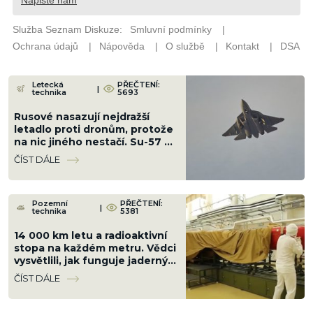
Letecká
PŘEČTENÍ:
|
technika
5693
Rusové nasazují nejdražší
letadlo proti dronům, protože
na nic jiného nestačí. Su-57 v
nové konfiguraci stačí radar
ČÍST DÁLE
„Bělka“
Pozemní
PŘEČTENÍ:
|
technika
5381
14 000 km letu a radioaktivní
stopa na každém metru. Vědci
vysvětlili, jak funguje jaderný
motor ruské střely
ČÍST DÁLE
Burevestnik