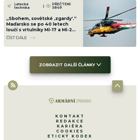
Letecká
PŘEČTENÍ:
|
technika
5849
„Sbohem, sovětské ‚zgardy‘.“
Maďarsko se po 40 letech
loučí s vrtulníky Mi-17 a Mi-24.
Nahradí je západní za miliardy
ČÍST DÁLE
ZOBRAZIT DALŠÍ ČLÁNKY
KONTAKT
REDAKCE
KARIÉRA
COOKIES
ETICKÝ KODEX