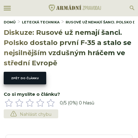
DOMŮ
LETECKÁ TECHNIKA
RUSOVÉ UŽ NEMAJÍ ŠANCI. POLSKO D
Diskuze: Rusové už nemají šanci.
Polsko dostalo první F-35 a stalo se
nejsilnějším vzdušným hráčem ve
střední Evropě
ZPĚT DO ČLÁNKU
Co si myslíte o článku?
0
/5 (
0
%)
0
hlasů
Nahlásit chybu