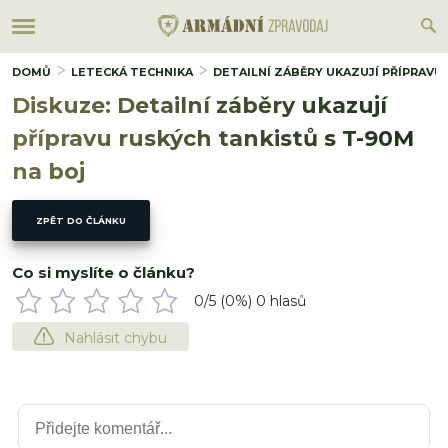
DOMŮ
LETECKÁ TECHNIKA
DETAILNÍ ZÁBĚRY UKAZUJÍ PŘÍPRAVU
Diskuze: Detailní záběry ukazují
přípravu ruských tankistů s T-90M
na boj
ZPĚT DO ČLÁNKU
Co si myslíte o článku?
0
/5 (
0
%)
0
hlasů
Nahlásit chybu