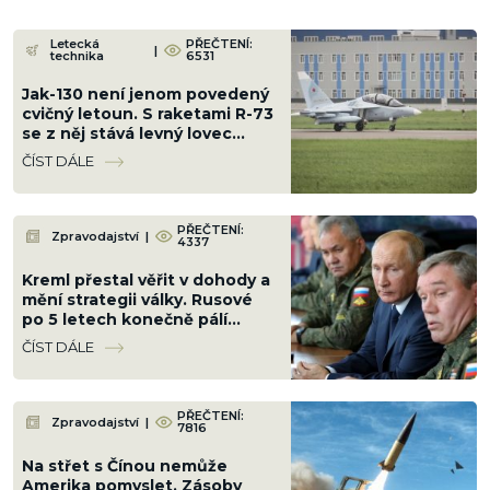
Letecká
PŘEČTENÍ:
|
technika
6531
Jak-130 není jenom povedený
cvičný letoun. S raketami R-73
se z něj stává levný lovec
dronů, který vydrží ve
ČÍST DÁLE
vzduchu hodiny
PŘEČTENÍ:
Zpravodajství
|
4337
Kreml přestal věřit v dohody a
mění strategii války. Rusové
po 5 letech konečně pálí
mosty, které měli spálit dávno
ČÍST DÁLE
PŘEČTENÍ:
Zpravodajství
|
7816
Na střet s Čínou nemůže
Amerika pomyslet. Zásoby