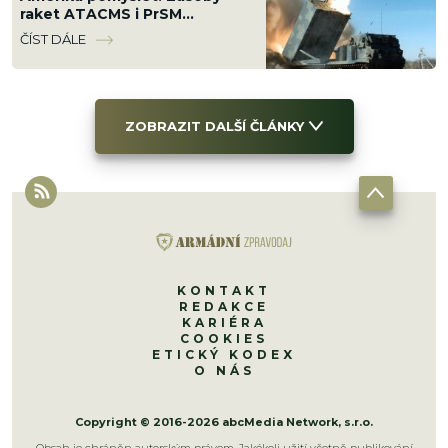
raket ATACMS i PrSM
vystřílela za 5 měsíců války s
ČÍST DÁLE
Íránem
ZOBRAZIT DALŠÍ ČLÁNKY
KONTAKT
REDAKCE
KARIÉRA
COOKIES
ETICKÝ KODEX
O NÁS
Copyright © 2016-2026 abcMedia Network, s.r.o.
Obsah je chráněn autorským právem. Jakékoli užití včetně publikování