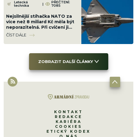
Letecká
PŘEČTENÍ:
|
technika
7085
Nejsilnější stíhačka NATO za
více než 8 miliard Kč měla být
neporazitelná. Při cvičení ji
sestřelil obyčejný malý letoun
ČÍST DÁLE
ZOBRAZIT DALŠÍ ČLÁNKY
KONTAKT
REDAKCE
KARIÉRA
COOKIES
ETICKÝ KODEX
O NÁS