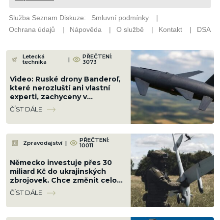
Letecká
PŘEČTENÍ:
|
technika
3073
Video: Ruské drony Banderoľ,
které nerozluští ani vlastní
experti, zachyceny v
Chersonu. Ukrajinci se proti ni
ČÍST DÁLE
neumí bránit
PŘEČTENÍ:
Zpravodajství
|
10011
Německo investuje přes 30
miliard Kč do ukrajinských
zbrojovek. Chce změnit celou
válku a srazit Rusko na kolena
ČÍST DÁLE