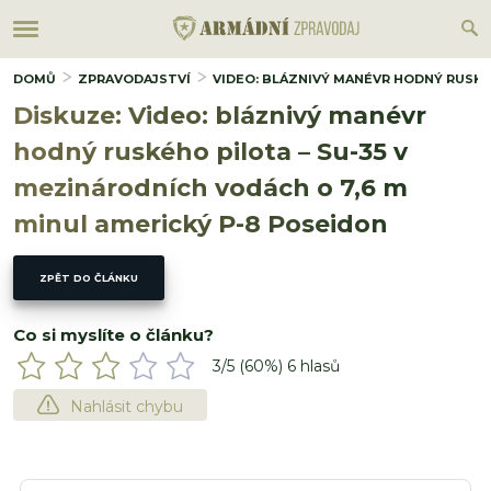
DOMŮ
ZPRAVODAJSTVÍ
VIDEO: BLÁZNIVÝ MANÉVR HODNÝ RUSKÉH
Diskuze: Video: bláznivý manévr
hodný ruského pilota – Su-35 v
mezinárodních vodách o 7,6 m
minul americký P-8 Poseidon
ZPĚT DO ČLÁNKU
Co si myslíte o článku?
3
/5 (
60
%)
6
hlasů
Nahlásit chybu