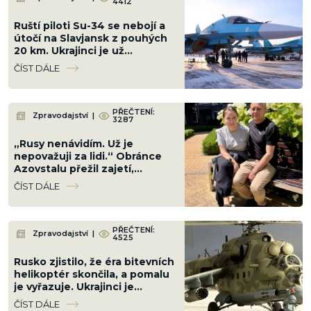
4412
Ruští piloti Su-34 se nebojí a
útočí na Slavjansk z pouhých
20 km. Ukrajinci je už
(ne)mohou kdykoli sestřelit
ČÍST DÁLE
PŘEČTENÍ:
Zpravodajství
|
3287
„Rusy nenávidím. Už je
nepovažuji za lidi.“ Obránce
Azovstalu přežil zajetí,
mučení i ztrátu paměti. Jeho
ČÍST DÁLE
bratr utekl do Ruska
PŘEČTENÍ:
Zpravodajství
|
4525
Rusko zjistilo, že éra bitevních
helikoptér skončila, a pomalu
je vyřazuje. Ukrajinci je
proškolili, jak to nikdy nečekali
ČÍST DÁLE