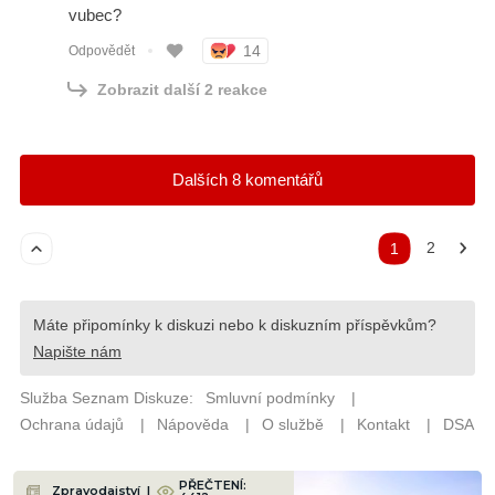
PŘEČTENÍ:
Zpravodajství
|