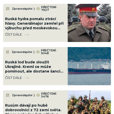
PŘEČTENÍ:
Zpravodajství
|
7927
Ruská hydra pomalu ztrácí
hlavy. Generálmajor zemřel při
výbuchu před moskevskou
restaurací, když slavil
ČÍST DÁLE
narozeniny šéfa vzdušných sil
PŘEČTENÍ:
Zpravodajství
|
9348
Ruská loď bude sloužit
Ukrajině. Kreml se může
pominout, ale dostane šanci ji
v Černém moři potopit
ČÍST DÁLE
PŘEČTENÍ:
Zpravodajství
|
5476
Rusům dávají po hubě
dobrovolníci z 72 zemí světa.