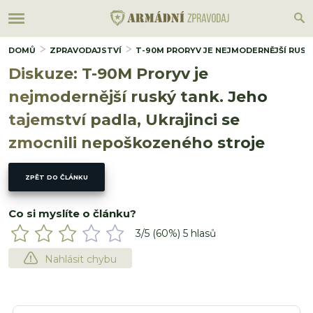
DOMŮ
ZPRAVODAJSTVÍ
T-90M PRORYV JE NEJMODERNĚJŠÍ RUSK
Diskuze: T-90M Proryv je
nejmodernější ruský tank. Jeho
tajemství padla, Ukrajinci se
zmocnili nepoškozeného stroje
ZPĚT DO ČLÁNKU
Co si myslíte o článku?
3
/5 (
60
%)
5
hlasů
Nahlásit chybu