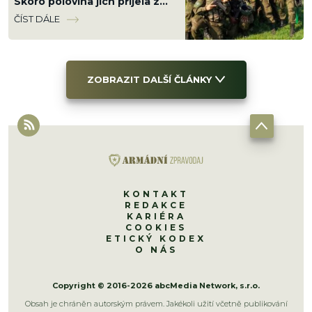
Skoro polovina jich přijela z
Latinské Ameriky
ČÍST DÁLE
ZOBRAZIT DALŠÍ ČLÁNKY
KONTAKT
REDAKCE
KARIÉRA
COOKIES
ETICKÝ KODEX
O NÁS
Copyright © 2016-2026 abcMedia Network, s.r.o.
Obsah je chráněn autorským právem. Jakékoli užití včetně publikování