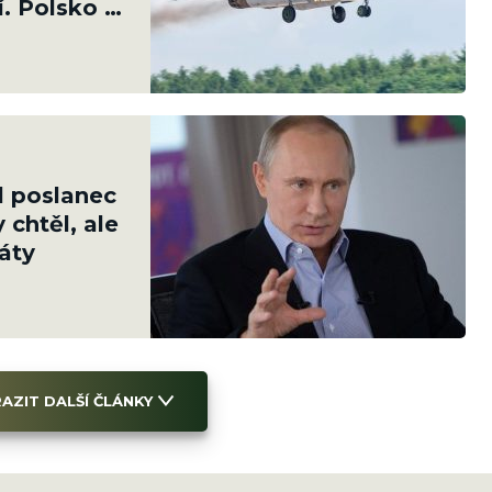
. Polsko jí
l poslanec
 chtěl, ale
ráty
AZIT DALŠÍ ČLÁNKY