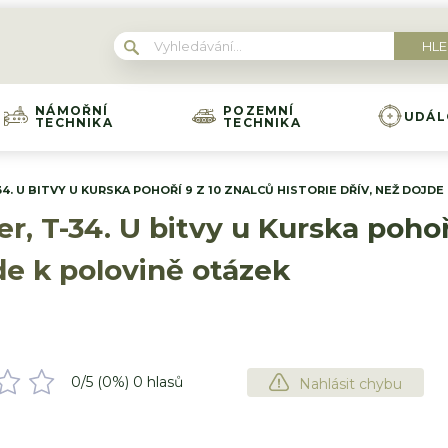
NÁMOŘNÍ
POZEMNÍ
UDÁL
TECHNIKA
TECHNIKA
34. U BITVY U KURSKA POHOŘÍ 9 Z 10 ZNALCŮ HISTORIE DŘÍV, NEŽ DOJD
r, T-34. U bitvy u Kurska pohoř
jde k polovině otázek
0
/5 (
0
%)
0
hlasů
Nahlásit chybu