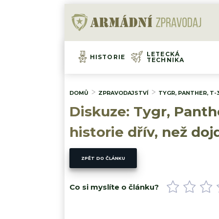
LETECKÁ
HISTORIE
TECHNIKA
DOMŮ
ZPRAVODAJSTVÍ
TYGR, PANTHER, T-
Diskuze: Tygr, Panthe
historie dřív, než do
ZPĚT DO ČLÁNKU
Co si myslíte o článku?