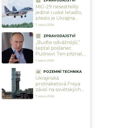
ZPRAVODAJSTVÍ
MiG-29 nesestřelily
jediné ruské letadlo,
přesto je Ukrajina
zoufale potřebuje a
7. srpna 2026
Rusové se bojí. Polsko
jí pošle své poslední
ZPRAVODAJSTVÍ
„Buďte odvážnější,“
šeptal poslanec
Putinovi. Ten přiznal,
že by chtěl, ale
7. srpna 2026
nemůže si dovolit další
ztráty
POZEMNÍ TECHNIKA
Ukrajinská
protiraketová Freya
závisí na sovětských
raketách S-300.
7. srpna 2026
Analytička vysvětluje,
proč to nemůže
fungovat