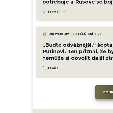
potřebuje a Rusové se bojí
pošle své poslední
ČÍST DÁLE
Zpravodajství
|
PŘEČTENÍ: 2106
„Buďte odvážnější,“ šepta
Putinovi. Ten přiznal, že by
nemůže si dovolit další zt
ČÍST DÁLE
ZOBR