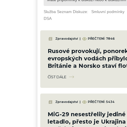
Zpravodajství
|
PŘEČTENÍ: 7846
Rusové provokují, ponore
evropských vodách přibyl
Británie a Norsko staví flot
fregat, která je bude lovit
ČÍST DÁLE
Zpravodajství
|
PŘEČTENÍ: 5434
MiG-29 nesestřelily jediné
letadlo, přesto je Ukrajina