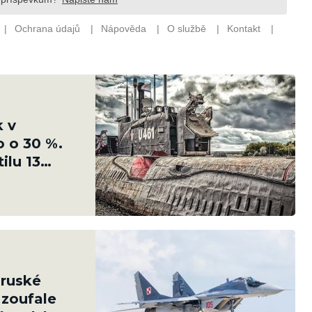
k v
o o 30 %.
ilu 13
 ruské
 zoufale