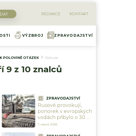
REDAKCE
KONTAKT
OSTI
VÝZBROJ
ZPRAVODAJSTVÍ
E K POLOVINĚ OTÁZEK
Diskuze
í 9 z 10 znalců
ZPRAVODAJSTVÍ
Rusové provokují,
ponorek v evropských
vodách přibylo o 30 %.
Británie a Norsko staví
7. srpna 2026
flotilu 13 fregat, která
je bude lovit