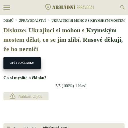
DOMŮ
ZPRAVODAJSTVÍ
UKRAJINCI SI MOHOU S KRYMSKÝM MOSTEM
Diskuze: Ukrajinci si mohou s
Krymským mostem dělat, co se jim
zlíbí. Rusové děkují, že ho nezničí
ZPĚT DO ČLÁNKU
Co si myslíte o článku?
5
/5 (
100
%)
1
hlasů
Nahlásit chybu