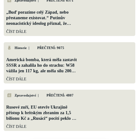
Zpravodajství
|
PŘEČTENÍ: 6571
„Buď porazíme celý Západ,
nebo přestaneme existovat.“
Putinův neonacistický ideolog
přiznal, že Rusko nemá kam
ČÍST DÁLE
couvnout
Historie
|
PŘEČTENÍ: 9075
Americká bomba, která měla
zastavit SSSR a zahalila ho do
strachu: W58 vážila jen 117 kg,
ale měla sílu 200 kilotun
ČÍST DÁLE
PŘEČTENÍ:
Zpravodajství
|
4807
Rusové zuří, EU otevře
Ukrajině přístup k britským
zbraním za 1,5 bilionu Kč a
„Rusáci“ pocítí peklo na zemi
ČÍST DÁLE