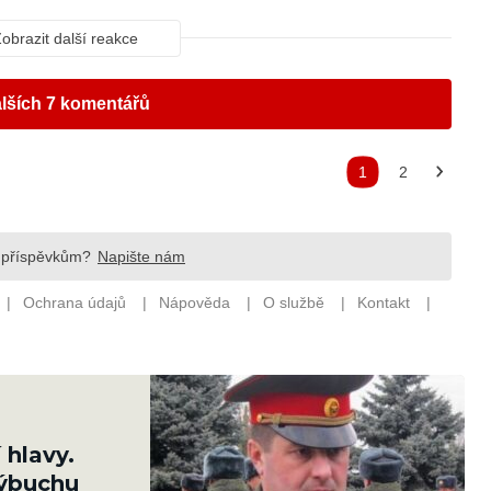
 hlavy.
výbuchu