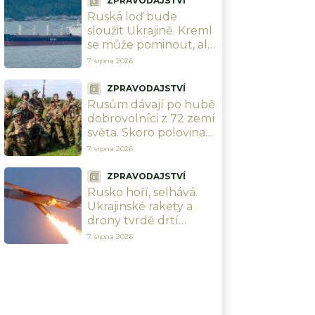
ZPRAVODAJSTVÍ
narozeniny šéfa
Ruská loď bude
vzdušných sil
sloužit Ukrajině. Kreml
se může pominout, ale
dostane šanci ji v
7. srpna 2026
Černém moři potopit
ZPRAVODAJSTVÍ
Rusům dávají po hubě
dobrovolníci z 72 zemí
světa. Skoro polovina
jich přijela z Latinské
7. srpna 2026
Ameriky
ZPRAVODAJSTVÍ
Rusko hoří, selhává.
Ukrajinské rakety a
drony tvrdě drtí
ruskou logistiku i
7. srpna 2026
klíčovou
infrastrukturu, vojáci
se nehnou