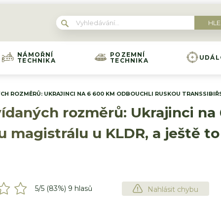
NÁMOŘNÍ
POZEMNÍ
UDÁL
TECHNIKA
TECHNIKA
H ROZMĚRŮ: UKRAJINCI NA 6 600 KM ODBOUCHLI RUSKOU TRANSSIBIŘS
vídaných rozměrů: Ukrajinci na
 magistrálu u KLDR, a ještě to 
5
/5 (
83
%)
9
hlasů
Nahlásit chybu