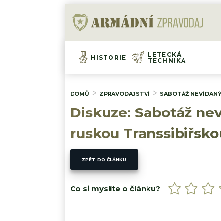
LETECKÁ
HISTORIE
TECHNIKA
DOMŮ
ZPRAVODAJSTVÍ
SABOTÁŽ NEVÍDANÝC
Diskuze: Sabotáž ne
ruskou Transsibiřskou
ZPĚT DO ČLÁNKU
Co si myslíte o článku?