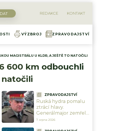
REDAKCE
KONTAKT
OSTI
VÝZBROJ
ZPRAVODAJSTVÍ
KOU MAGISTRÁLU U KLDR, A JEŠTĚ TO NATOČILI
Diskuze
 6 600 km odbouchli
natočili
ZPRAVODAJSTVÍ
Ruská hydra pomalu
ztrácí hlavy.
Generálmajor zemřel
při výbuchu před
7. srpna 2026
moskevskou
restaurací, když slavil