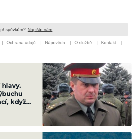
 hlavy.
výbuchu
cí, když
ušných sil