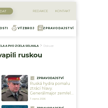
REDAKCE
KONTAKT
OSTI
VÝZBROJ
ZPRAVODAJSTVÍ
ELA A PVO ZCELA SELHALA
Diskuze
vapili ruskou
ZPRAVODAJSTVÍ
Ruská hydra pomalu
ztrácí hlavy.
Generálmajor zemřel
při výbuchu před
7. srpna 2026
moskevskou
restaurací, když slavil