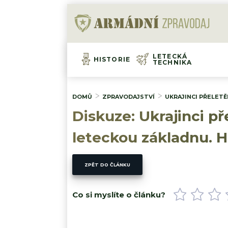
LETECKÁ
HISTORIE
TECHNIKA
DOMŮ
ZPRAVODAJSTVÍ
UKRAJINCI PŘELETĚ
Diskuze: Ukrajinci př
leteckou základnu. H
ZPĚT DO ČLÁNKU
Co si myslíte o článku?