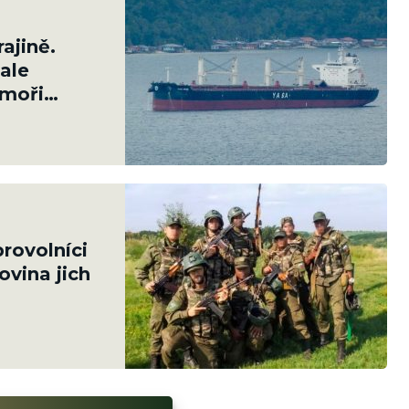
ajině.
ale
 moři
rovolníci
ovina jich