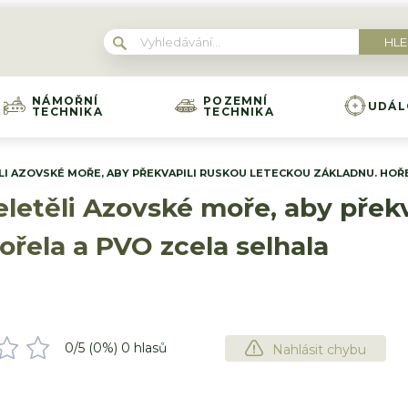
NÁMOŘNÍ
POZEMNÍ
UDÁL
TECHNIKA
TECHNIKA
LI AZOVSKÉ MOŘE, ABY PŘEKVAPILI RUSKOU LETECKOU ZÁKLADNU. HOŘ
eletěli Azovské moře, aby přek
ořela a PVO zcela selhala
0
/5 (
0
%)
0
hlasů
Nahlásit chybu