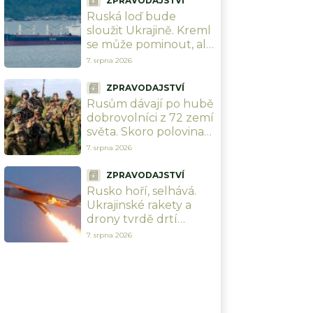
ZPRAVODAJSTVÍ
narozeniny šéfa
Ruská loď bude
vzdušných sil
sloužit Ukrajině. Kreml
se může pominout, ale
dostane šanci ji v
7. srpna 2026
Černém moři potopit
ZPRAVODAJSTVÍ
Rusům dávají po hubě
dobrovolníci z 72 zemí
světa. Skoro polovina
jich přijela z Latinské
7. srpna 2026
Ameriky
ZPRAVODAJSTVÍ
Rusko hoří, selhává.
Ukrajinské rakety a
drony tvrdě drtí
ruskou logistiku i
7. srpna 2026
klíčovou
infrastrukturu, vojáci
se nehnou