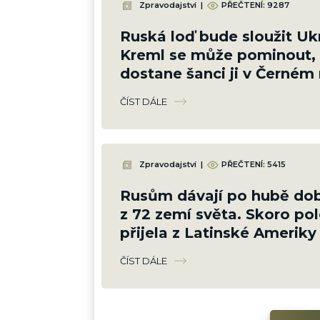
Zpravodajství
|
PŘEČTENÍ: 9287
Ruská loď bude sloužit Ukr
Kreml se může pominout, 
dostane šanci ji v Černém
potopit
ČÍST DÁLE
Zpravodajství
|
PŘEČTENÍ: 5415
Rusům dávají po hubě dob
z 72 zemí světa. Skoro pol
přijela z Latinské Ameriky
ČÍST DÁLE