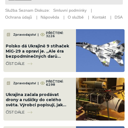
PŘEČTENÍ:
Zpravodajství
|
3226
Polsko dá Ukrajině 9 stíhaček
MiG-29 a opraví je. „Ale éra
bezpodmínečných darů
skončila,“ vzkázala Varšava
ČÍST DÁLE
PŘEČTENÍ:
Zpravodajství
|
6298
Ukrajina začala prodávat
drony a rušičky do celého
světa. Výrobci popisují, jak
funguje nový zbrojní byznys
ČÍST DÁLE
uprostřed války