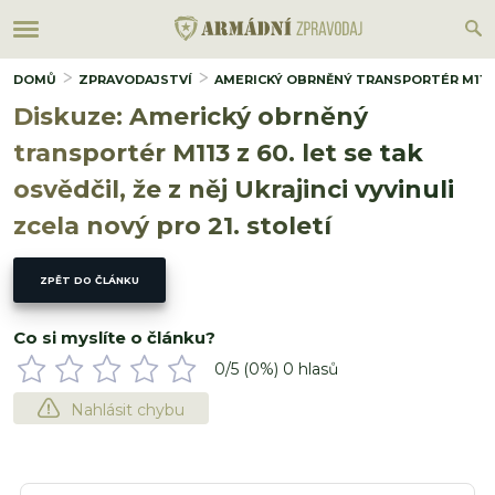
DOMŮ
ZPRAVODAJSTVÍ
AMERICKÝ OBRNĚNÝ TRANSPORTÉR M113 Z 
Diskuze: Americký obrněný
transportér M113 z 60. let se tak
osvědčil, že z něj Ukrajinci vyvinuli
zcela nový pro 21. století
ZPĚT DO ČLÁNKU
Co si myslíte o článku?
0
/5 (
0
%)
0
hlasů
Nahlásit chybu