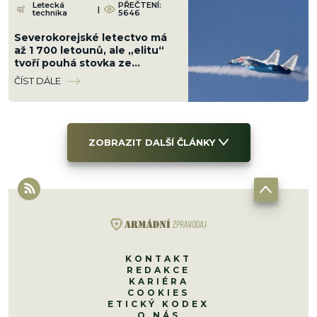
Letecká
PŘEČTENÍ:
|
technika
5646
Severokorejské letectvo má
až 1 700 letounů, ale „elitu“
tvoří pouhá stovka ze
sovětských 80. let.
ČÍST DÁLE
Podceňovat ho nelze
ZOBRAZIT DALŠÍ ČLÁNKY
KONTAKT
REDAKCE
KARIÉRA
COOKIES
ETICKÝ KODEX
O NÁS