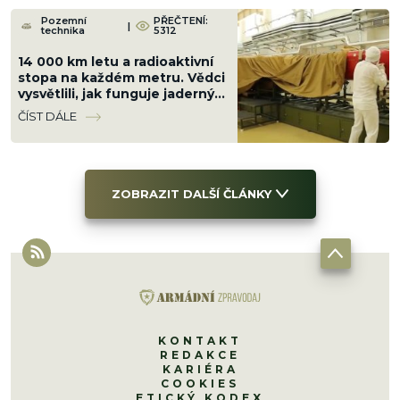
Pozemní
PŘEČTENÍ:
|
technika
5312
14 000 km letu a radioaktivní
stopa na každém metru. Vědci
vysvětlili, jak funguje jaderný
motor ruské střely
ČÍST DÁLE
Burevestnik
ZOBRAZIT DALŠÍ ČLÁNKY
KONTAKT
REDAKCE
KARIÉRA
COOKIES
ETICKÝ KODEX