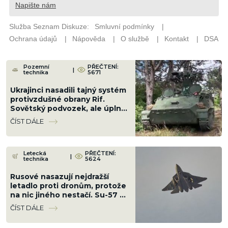
Pozemní
PŘEČTENÍ:
|
technika
5671
Ukrajinci nasadili tajný systém
protivzdušné obrany Rif.
Sovětský podvozek, ale úplně
jiná hra proti letounům
ČÍST DÁLE
Letecká
PŘEČTENÍ:
|
technika
5624
Rusové nasazují nejdražší
letadlo proti dronům, protože
na nic jiného nestačí. Su-57 v
nové konfiguraci stačí radar
ČÍST DÁLE
„Bělka“