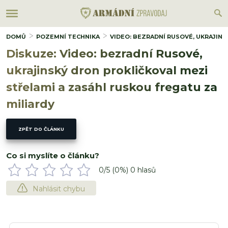
DOMŮ
POZEMNÍ TECHNIKA
VIDEO: BEZRADNÍ RUSOVÉ, UKRAJIN
Diskuze: Video: bezradní Rusové,
ukrajinský dron prokličkoval mezi
střelami a zasáhl ruskou fregatu za
miliardy
ZPĚT DO ČLÁNKU
Co si myslíte o článku?
0
/5 (
0
%)
0
hlasů
Nahlásit chybu