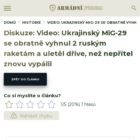
DOMŮ
HISTORIE
VIDEO: UKRAJINSKÝ MIG-29 SE OBRATNĚ VYHNU
Diskuze: Video: Ukrajinský MiG-29
se obratně vyhnul 2 ruským
raketám a uletěl dříve, než nepřítel
znovu vypálil
ZPĚT DO ČLÁNKU
Co si myslíte o článku?
1
/5 (
20
%)
1
hlasů
Nahlásit chybu