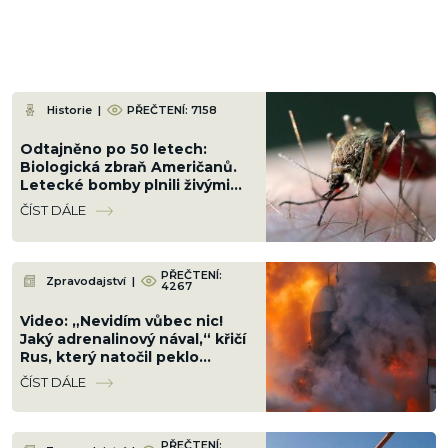
Historie
|
PŘEČTENÍ: 7158
Odtajněno po 50 letech:
Biologická zbraň Američanů.
Letecké bomby plnili živými
komáry a shazovali je na
ČÍST DÁLE
obydlené čtvrti
PŘEČTENÍ:
Zpravodajství
|
4267
Video: „Nevidím vůbec nic!
Jaký adrenalinový nával,“ křičí
Rus, který natočil peklo
přichystané Ukrajinci cestou
ČÍST DÁLE
na Krym
PŘEČTENÍ: