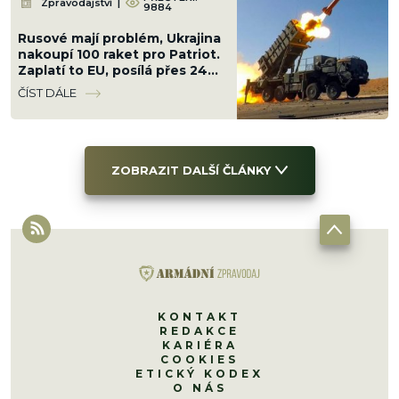
Zpravodajství
|
9884
Rusové mají problém, Ukrajina
nakoupí 100 raket pro Patriot.
Zaplatí to EU, posílá přes 24
miliard Kč
ČÍST DÁLE
ZOBRAZIT DALŠÍ ČLÁNKY
KONTAKT
REDAKCE
KARIÉRA
COOKIES
ETICKÝ KODEX
O NÁS