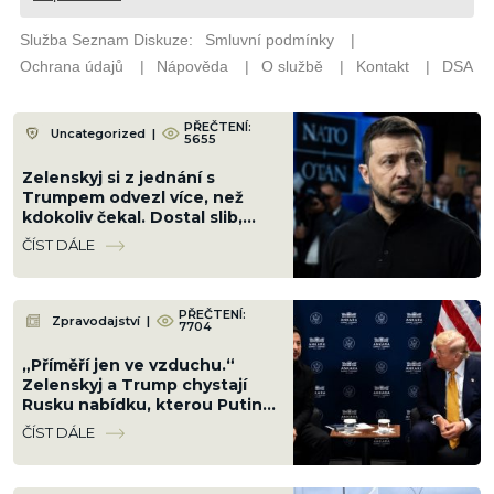
PŘEČTENÍ:
Uncategorized
|
5655
Zelenskyj si z jednání s
Trumpem odvezl více, než
kdokoliv čekal. Dostal slib,
který mění pravidla hry
ČÍST DÁLE
PŘEČTENÍ:
Zpravodajství
|
7704
„Příměří jen ve vzduchu.“
Zelenskyj a Trump chystají
Rusku nabídku, kterou Putin
už jednou smetl ze stolu
ČÍST DÁLE