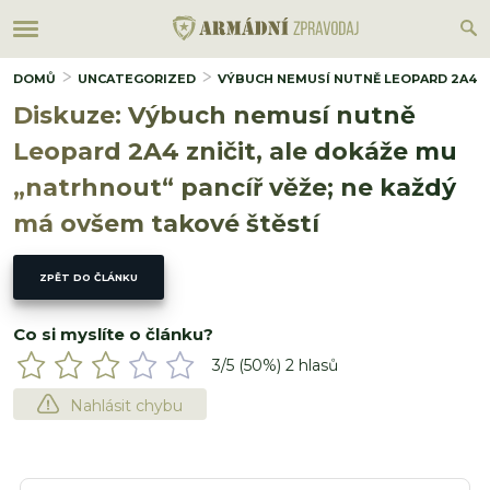
DOMŮ
UNCATEGORIZED
VÝBUCH NEMUSÍ NUTNĚ LEOPARD 2A4 ZN
Diskuze: Výbuch nemusí nutně
Leopard 2A4 zničit, ale dokáže mu
„natrhnout“ pancíř věže; ne každý
má ovšem takové štěstí
ZPĚT DO ČLÁNKU
Co si myslíte o článku?
3
/5 (
50
%)
2
hlasů
Nahlásit chybu