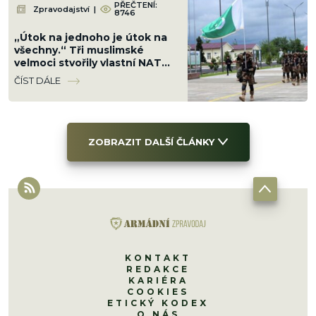
PŘEČTENÍ:
Zpravodajství
|
8746
„Útok na jednoho je útok na
všechny.“ Tři muslimské
velmoci stvořily vlastní NATO.
Írán zuří: „Papír vás
ČÍST DÁLE
neochrání“
ZOBRAZIT DALŠÍ ČLÁNKY
KONTAKT
REDAKCE
KARIÉRA
COOKIES
ETICKÝ KODEX
O NÁS