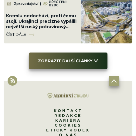
PŘEČTENÍ:
Zpravodajství
|
8290
Kremlu nedochází, proti čemu
stojí. Ukrajinci precizně vypálili
největší ruský potravinový
terminál. Nebude
ČÍST DÁLE
slunečnicový olej
ZOBRAZIT DALŠÍ ČLÁNKY
KONTAKT
REDAKCE
KARIÉRA
COOKIES
ETICKÝ KODEX
O NÁS