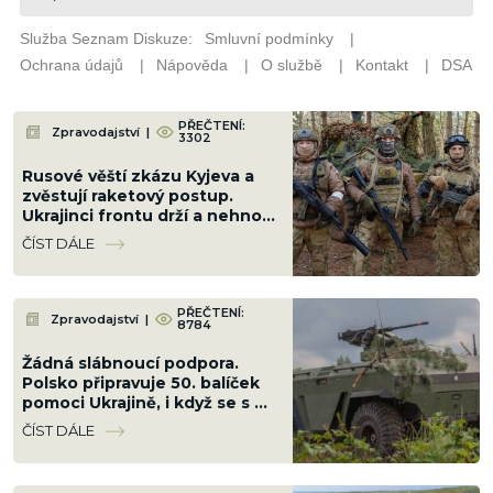
PŘEČTENÍ:
Zpravodajství
|
3302
Rusové věští zkázu Kyjeva a
zvěstují raketový postup.
Ukrajinci frontu drží a nehnou
se ani o metr
ČÍST DÁLE
PŘEČTENÍ:
Zpravodajství
|
8784
Žádná slábnoucí podpora.
Polsko připravuje 50. balíček
pomoci Ukrajině, i když se s ní
hádá kvůli Banderovi
ČÍST DÁLE