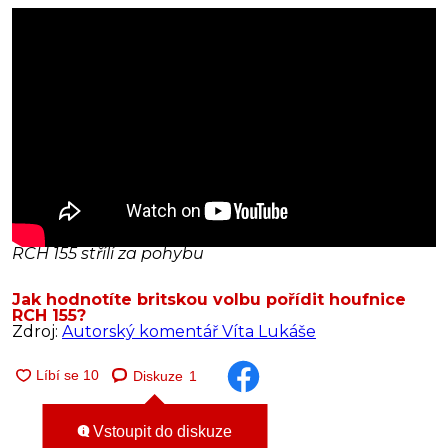
RCH 155 střílí za pohybu
Jak hodnotíte britskou volbu pořídit houfnice
RCH 155?
Zdroj:
Autorský komentář Víta Lukáše
Diskuze
1
Vstoupit do diskuze