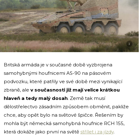
i
Britská armáda je v současné době vyzbrojena
samohybnými houfnicemi AS-90 na pásovém
podvozku, které patřily ve své době mezi vynikající
zbraně, ale
v současnosti již mají velice krátkou
hlaveň a tedy malý dosah
. Země tak musí
dělostřelectvo zásadním způsobem obměnit, pakliže
chce, aby opět bylo na světové špičce. Řešením by
mohla být německá samohybná houfnice RCH 155,
která dokáže jako první na světě
střílet i za jízdy
.