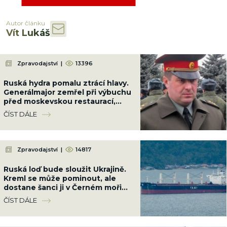
Autor článku
Vít Lukáš
Zpravodajství
|
13396
Ruská hydra pomalu ztrácí hlavy.
Generálmajor zemřel při výbuchu
před moskevskou restaurací,
když slavil narozeniny šéfa
ČÍST DÁLE
vzdušných sil
Zpravodajství
|
14817
Ruská loď bude sloužit Ukrajině.
Kreml se může pominout, ale
dostane šanci ji v Černém moři
potopit
ČÍST DÁLE