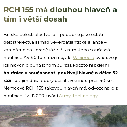
RCH 155 má dlouhou hlaveň a
tím i větší dosah
Britské dělostřelectvo je – podobně jako ostatní
dělostřelectva armád Severoatlantické aliance –
zaměřeno na zbraně ráže 155 mm. Jeho současná
houfnice AS-90 tuto ráži má, ale
Wikipedia
uvádí, že je
její hlaveň dlouhá jenom 39 ráží, kdežto
moderní
houfnice v současnosti používají hlavně o délce 52
ráží
, což jim dává dobrý dosah, většinou přes 40 km.
Německá RCH 155 takovou hlaveň má, odvozena je z
houfnice PZH2000, uvádí
Army-Technology
.