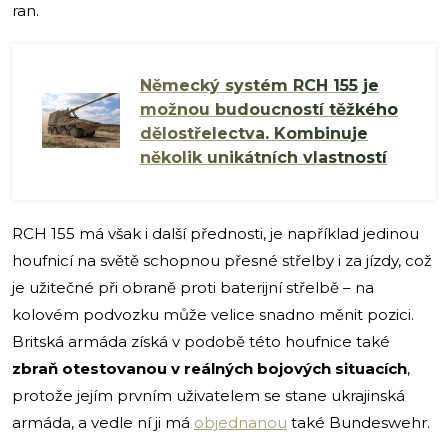
ran.
Německý systém RCH 155 je
možnou budoucností těžkého
dělostřelectva. Kombinuje
několik unikátních vlastností
RCH 155 má však i další přednosti, je například jedinou
houfnicí na světě schopnou přesné střelby i za jízdy, což
je užitečné při obraně proti baterijní střelbě – na
kolovém podvozku může velice snadno měnit pozici.
Britská armáda získá v podobě této houfnice také
zbraň otestovanou v reálných bojových situacích
,
protože jejím prvním uživatelem se stane ukrajinská
armáda, a vedle ní ji má
objednanou
také Bundeswehr.