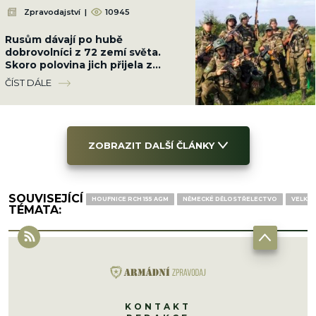
Zpravodajství
|
10945
Rusům dávají po hubě
dobrovolníci z 72 zemí světa.
Skoro polovina jich přijela z
Latinské Ameriky
ČÍST DÁLE
ZOBRAZIT DALŠÍ ČLÁNKY
SOUVISEJÍCÍ
HOUFNICE RCH 155 AGM
NĚMECKÉ DĚLOSTŘELECTVO
VELKÁ 
TÉMATA:
KONTAKT