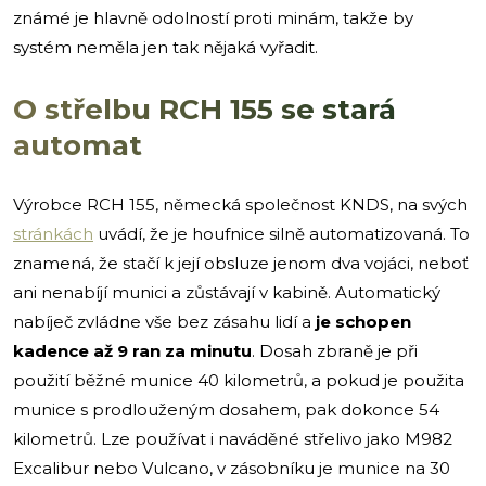
známé je hlavně odolností proti minám, takže by
systém neměla jen tak nějaká vyřadit.
O střelbu RCH 155 se stará
automat
Výrobce RCH 155, německá společnost KNDS, na svých
stránkách
uvádí, že je houfnice silně automatizovaná. To
znamená, že stačí k její obsluze jenom dva vojáci, neboť
ani nenabíjí munici a zůstávají v kabině. Automatický
nabíječ zvládne vše bez zásahu lidí a
je schopen
kadence až 9 ran za minutu
. Dosah zbraně je při
použití běžné munice 40 kilometrů, a pokud je použita
munice s prodlouženým dosahem, pak dokonce 54
kilometrů. Lze používat i naváděné střelivo jako M982
Excalibur nebo Vulcano, v zásobníku je munice na 30