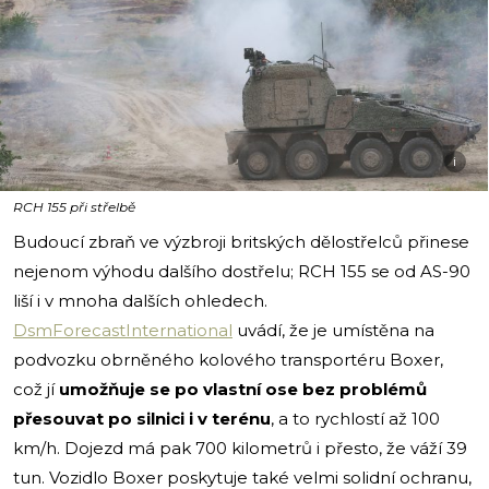
i
RCH 155 při střelbě
Budoucí zbraň ve výzbroji britských dělostřelců přinese
nejenom výhodu dalšího dostřelu; RCH 155 se od AS-90
liší i v mnoha dalších ohledech.
DsmForecastInternational
uvádí, že je umístěna na
podvozku obrněného kolového transportéru Boxer,
což jí
umožňuje se po vlastní ose bez problémů
přesouvat po silnici i v terénu
, a to rychlostí až 100
km/h. Dojezd má pak 700 kilometrů i přesto, že váží 39
tun. Vozidlo Boxer poskytuje také velmi solidní ochranu,