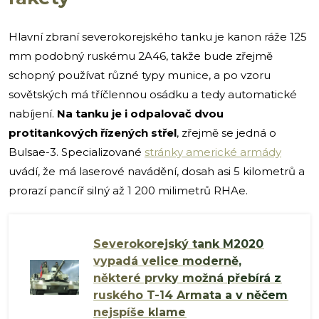
Hlavní zbraní severokorejského tanku je kanon ráže 125
mm podobný ruskému 2A46, takže bude zřejmě
schopný používat různé typy munice, a po vzoru
sovětských má tříčlennou osádku a tedy automatické
nabíjení.
Na tanku je i odpalovač dvou
protitankových řízených střel
, zřejmě se jedná o
Bulsae-3. Specializované
stránky americké armády
uvádí, že má laserové navádění, dosah asi 5 kilometrů a
prorazí pancíř silný až 1 200 milimetrů RHAe.
Severokorejský tank M2020
vypadá velice moderně,
některé prvky možná přebírá z
ruského T-14 Armata a v něčem
nejspíše klame