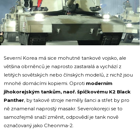
i
Severní Korea má sice mohutné tankové vojsko, ale
většina obrněnců je naprosto zastaralá a vychází z
letitých sovětských nebo čínských modelů, z nichž jsou
mnohé domácími kopiemi. Oproti
moderním
jihokorejským tankům, naoř. špičkovému K2 Black
Panther
, by takové stroje neměly šanci a střet by pro
ně znamenal naprostý masakr. Severokorejci se to
samozřejmě snaží změnit, odpovědí je tank nově
označovaný jako Cheonma-2.