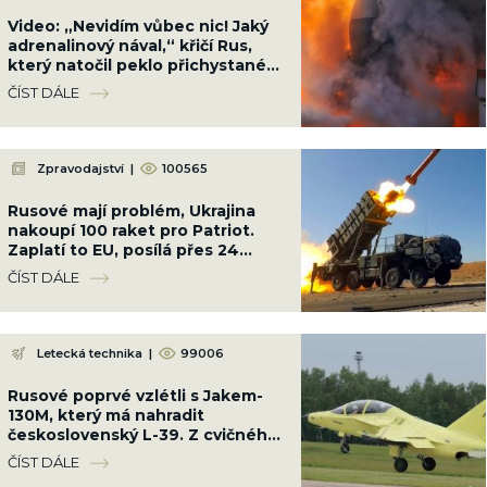
Video: „Nevidím vůbec nic! Jaký
adrenalinový nával,“ křičí Rus,
který natočil peklo přichystané
Ukrajinci cestou na Krym
ČÍST DÁLE
Zpravodajství
|
100565
Rusové mají problém, Ukrajina
nakoupí 100 raket pro Patriot.
Zaplatí to EU, posílá přes 24
miliard Kč
ČÍST DÁLE
Letecká technika
|
99006
Rusové poprvé vzlétli s Jakem-
130M, který má nahradit
československý L-39. Z cvičného
letounu dělají bojový
ČÍST DÁLE