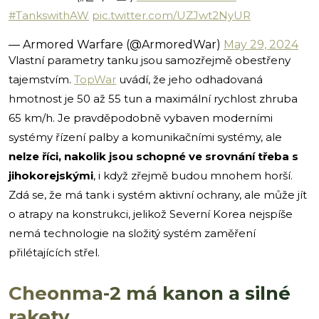
#TankswithAW
pic.twitter.com/UZJwt2NyUR
— Armored Warfare (@ArmoredWar)
May 29, 2024
Vlastní parametry tanku jsou samozřejmě obestřeny
tajemstvím.
TopWar
uvádí, že jeho odhadovaná
hmotnost je 50 až 55 tun a maximální rychlost zhruba
65 km/h. Je pravděpodobně vybaven moderními
systémy řízení palby a komunikačními systémy, ale
nelze říci, nakolik jsou schopné ve srovnání třeba s
jihokorejskými
, i když zřejmě budou mnohem horší.
Zdá se, že má tank i systém aktivní ochrany, ale může jít
o atrapy na konstrukci, jelikož Severní Korea nejspíše
nemá technologie na složitý systém zaměření
přilétajících střel.
Cheonma-2 má kanon a silné
rakety