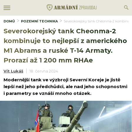
DOMŮ
POZEMNÍ TECHNIKA
Severokorejský tank Cheonma-2 kombinuje t
Severokorejský tank Cheonma-2
kombinuje to nejlepší z amerického
M1 Abrams a ruské T-14 Armaty.
Prorazí až 1 200 mm RHAe
Vít Lukáš
18. června 2024
Modernější tank ve výzbroji Severní Koreje je jistě
lepší než jeho předchůdci, ale nad jeho schopnostmi
i parametry se vznáší mnoho otázek.