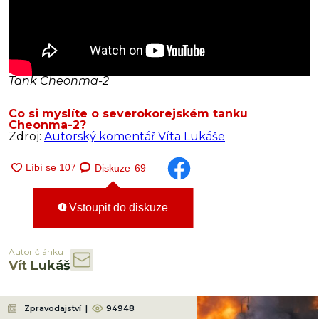
Tank Cheonma-2
Co si myslíte o severokorejském tanku
Cheonma-2?
Zdroj:
Autorský komentář Víta Lukáše
Diskuze
69
Vstoupit do diskuze
Autor článku
Vít Lukáš
Zpravodajství
|
94948