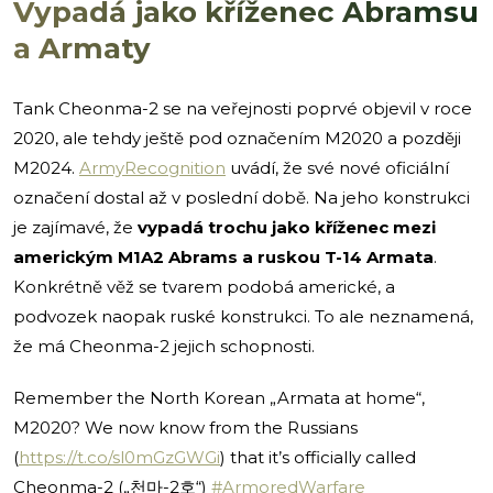
Vypadá jako kříženec Abramsu
a Armaty
Tank Cheonma-2 se na veřejnosti poprvé objevil v roce
2020, ale tehdy ještě pod označením M2020 a později
M2024.
ArmyRecognition
uvádí, že své nové oficiální
označení dostal až v poslední době. Na jeho konstrukci
je zajímavé, že
vypadá trochu jako kříženec mezi
americkým M1A2 Abrams a ruskou T-14 Armata
.
Konkrétně věž se tvarem podobá americké, a
podvozek naopak ruské konstrukci. To ale neznamená,
že má Cheonma-2 jejich schopnosti.
Remember the North Korean „Armata at home“,
M2020? We now know from the Russians
(
https://t.co/sl0mGzGWGi
) that it’s officially called
Cheonma-2 („천마-2호“)
#ArmoredWarfare