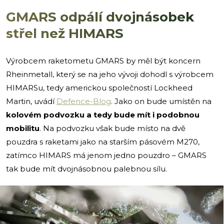
GMARS odpálí dvojnásobek
střel než HIMARS
Výrobcem raketometu GMARS by měl být koncern
Rheinmetall, který se na jeho vývoji dohodl s výrobcem
HIMARSu, tedy americkou společností Lockheed
Martin, uvádí
Defence-Blog
. Jako on bude umístěn na
kolovém podvozku a tedy bude mít i podobnou
mobilitu
. Na podvozku však bude místo na dvě
pouzdra s raketami jako na starším pásovém M270,
zatímco HIMARS má jenom jedno pouzdro – GMARS
tak bude mít dvojnásobnou palebnou sílu.