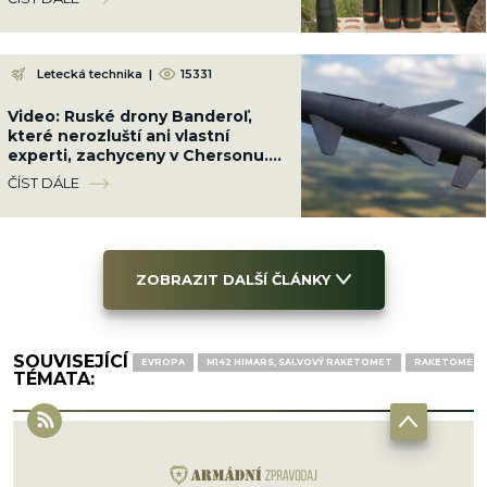
Letecká technika
|
15331
Video: Ruské drony Banderoľ,
které nerozluští ani vlastní
experti, zachyceny v Chersonu.
Ukrajinci se proti ni neumí bránit
ČÍST DÁLE
ZOBRAZIT DALŠÍ ČLÁNKY
SOUVISEJÍCÍ
EVROPA
M142 HIMARS, SALVOVÝ RAKETOMET
RAKETOMET
TÉMATA: