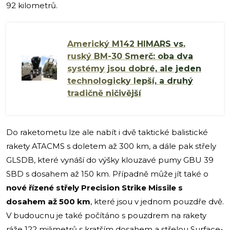
92 kilometrů.
Americký M142 HIMARS vs.
ruský BM-30 Smerč: oba dva
systémy jsou dobré, ale jeden
technologicky lepší, a druhý
tradičně ničivější
Do raketometu lze ale nabít i dvě taktické balistické
rakety ATACMS s doletem až 300 km, a dále pak střely
GLSDB, které vynáší do výšky klouzavé pumy GBU 39
SBD s dosahem až 150 km. Případně může jít také o
nové řízené střely Precision Strike Missile s
dosahem až 500 km
, které jsou v jednom pouzdře dvě.
V budoucnu je také počítáno s pouzdrem na rakety
ráže 122 milimetrů s kratším dosahem a střelou Surface-