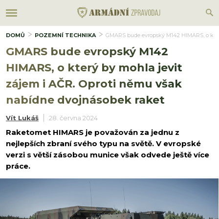
DOMŮ
POZEMNÍ TECHNIKA
GMARS bude evropský M142 HIMARS, o který
GMARS bude evropský M142
HIMARS, o který by mohla jevit
zájem i AČR. Oproti němu však
nabídne dvojnásobek raket
Vít Lukáš
28. června 2024
Raketomet HIMARS je považován za jednu z
nejlepších zbraní svého typu na světě. V evropské
verzi s větší zásobou munice však odvede ještě více
práce.