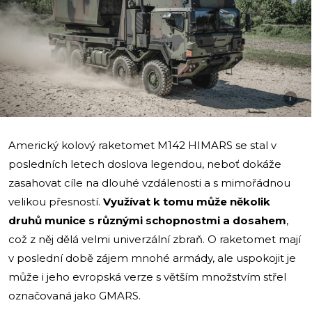
i
Americký kolový raketomet M142 HIMARS se stal v
posledních letech doslova legendou, neboť dokáže
zasahovat cíle na dlouhé vzdálenosti a s mimořádnou
velikou přesností.
Využívat k tomu může několik
druhů munice s různými schopnostmi a dosahem
,
což z něj dělá velmi univerzální zbraň. O raketomet mají
v poslední době zájem mnohé armády, ale uspokojit je
může i jeho evropská verze s větším množstvím střel
označovaná jako GMARS.