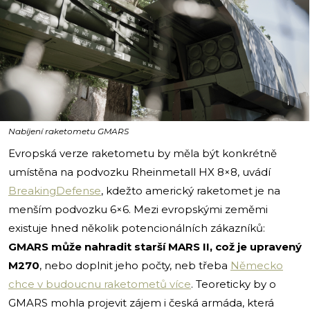
i
Nabíjení raketometu GMARS
Evropská verze raketometu by měla být konkrétně
umístěna na podvozku Rheinmetall HX 8×8, uvádí
BreakingDefense
, kdežto americký raketomet je na
menším podvozku 6×6. Mezi evropskými zeměmi
existuje hned několik potencionálních zákazníků:
GMARS může nahradit starší MARS II, což je upravený
M270
, nebo doplnit jeho počty, neb třeba
Německo
chce v budoucnu raketometů více
. Teoreticky by o
GMARS mohla projevit zájem i česká armáda, která