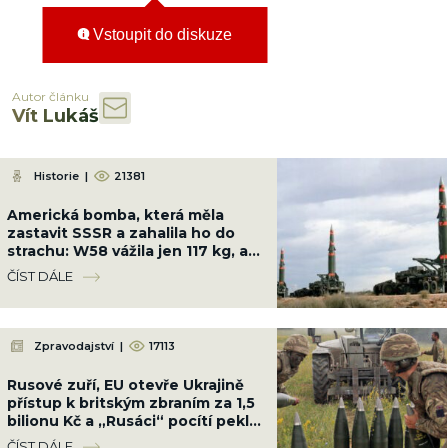
Vstoupit do diskuze
Autor článku
Vít Lukáš
Historie
|
21381
Americká bomba, která měla
zastavit SSSR a zahalila ho do
strachu: W58 vážila jen 117 kg, ale
měla sílu 200 kilotun
ČÍST DÁLE
Zpravodajství
|
17113
Rusové zuří, EU otevře Ukrajině
přístup k britským zbraním za 1,5
bilionu Kč a „Rusáci“ pocítí peklo
na zemi
ČÍST DÁLE