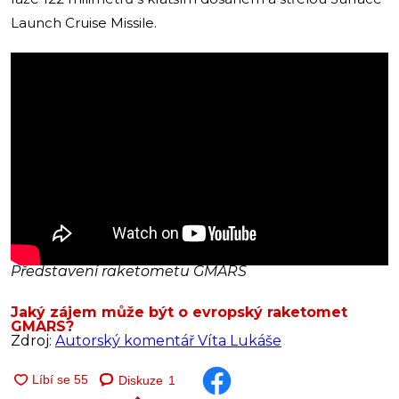
Launch Cruise Missile.
Představení raketometu GMARS
Jaký zájem může být o evropský raketomet
GMARS?
Zdroj:
Autorský komentář Víta Lukáše
Diskuze
1