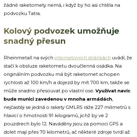
žádné raketomety nemá, i když by ho asi chtěla na
podvozku Tatra.
Kolový podvozek umožňuje
snadný přesun
Rheinmetall na svých
internetových stránkách
uvádí, že
stačí k obsluze raketometu dvoučlenná osádka. Na
originálním podvozku má být raketomet schopen
rychlosti až 100 km/h a dojezd by mít 700 km, takže se
může snadno přesouvat po vlastní ose.
Využívat navíc
bude munici zavedenou v mnoha armádách
,
nejčastěji se jedná o rakety GMLRS ráže 227 milimetrů s
hlavicí o hmotnosti 91 kilogramů, jichž by ve 2
pouzdrech bylo 12. Naváděny jsou za pomoci GPS a
dolet mají přes 70 kilometrů, ač některé zdroje tvrdí až